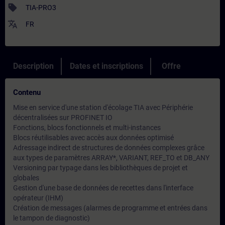
sell
TIA-PRO3
translate
FR
Description
Dates et inscriptions
Offre
Contenu
Mise en service d'une station d'écolage TIA avec Périphérie
décentralisées sur PROFINET IO
Fonctions, blocs fonctionnels et multi-instances
Blocs réutilisables avec accès aux données optimisé
Adressage indirect de structures de données complexes grâce
aux types de paramètres ARRAY*, VARIANT, REF_TO et DB_ANY
Versioning par typage dans les bibliothèques de projet et
globales
Gestion d'une base de données de recettes dans l'interface
opérateur (IHM)
Création de messages (alarmes de programme et entrées dans
le tampon de diagnostic)