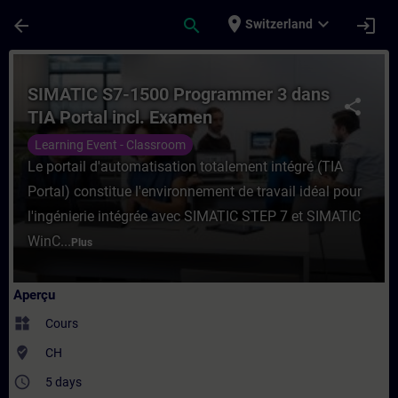
Passer au contenu principal
Page chargée
place
expand_more
arrow_back
search
login
Switzerland
Cours - SIMATIC S7-1500 Programmer 3 dan
SIMATIC S7-1500 Programmer 3 dans
share
TIA Portal incl. Examen
Learning Event - Classroom
Le portail d'automatisation totalement intégré (TIA
Portal) constitue l'environnement de travail idéal pour
l'ingénierie intégrée avec SIMATIC STEP 7 et SIMATIC
WinC...
Plus
Aperçu
widgets
Cours
where_to_vote
CH
access_time
5 days