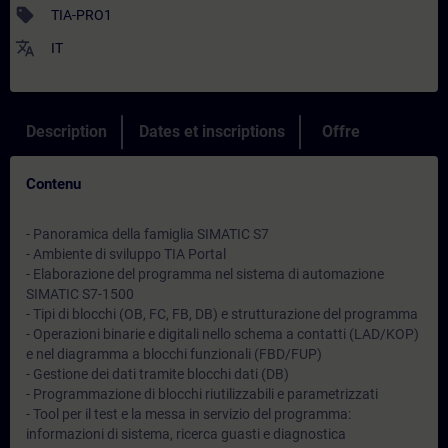
sell
TIA-PRO1
translate
IT
Description
Dates et inscriptions
Offre
Contenu
- Panoramica della famiglia SIMATIC S7
- Ambiente di sviluppo TIA Portal
- Elaborazione del programma nel sistema di automazione
SIMATIC S7-1500
- Tipi di blocchi (OB, FC, FB, DB) e strutturazione del programma
- Operazioni binarie e digitali nello schema a contatti (LAD/KOP)
e nel diagramma a blocchi funzionali (FBD/FUP)
- Gestione dei dati tramite blocchi dati (DB)
- Programmazione di blocchi riutilizzabili e parametrizzati
- Tool per il test e la messa in servizio del programma:
informazioni di sistema, ricerca guasti e diagnostica