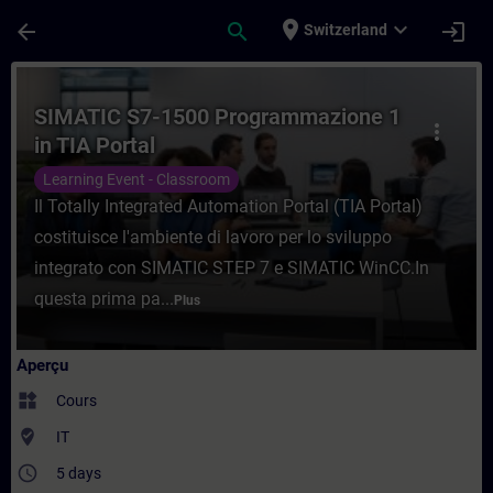
Passer au contenu principal
Page chargée
place
expand_more
arrow_back
search
login
Switzerland
Cours - SIMATIC S7-1500 Programmazione 1
SIMATIC S7-1500 Programmazione 1
more_vert
in TIA Portal
Learning Event - Classroom
Il Totally Integrated Automation Portal (TIA Portal)
costituisce l'ambiente di lavoro per lo sviluppo
integrato con SIMATIC STEP 7 e SIMATIC WinCC.In
questa prima pa...
Plus
Aperçu
widgets
Cours
where_to_vote
IT
access_time
5 days