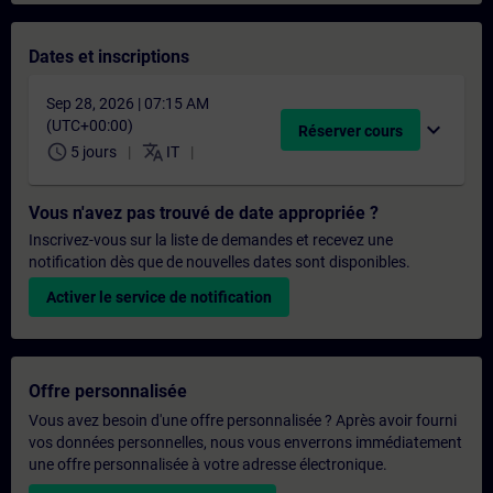
Dates et inscriptions
Sep 28, 2026 | 07:15 AM
(UTC+00:00)
expand_more
Réserver cours
schedule
translate
5 jours
IT
Vous n'avez pas trouvé de date appropriée ?
Inscrivez-vous sur la liste de demandes et recevez une
notification dès que de nouvelles dates sont disponibles.
Activer le service de notification
Offre personnalisée
Vous avez besoin d'une offre personnalisée ? Après avoir fourni
vos données personnelles, nous vous enverrons immédiatement
une offre personnalisée à votre adresse électronique.