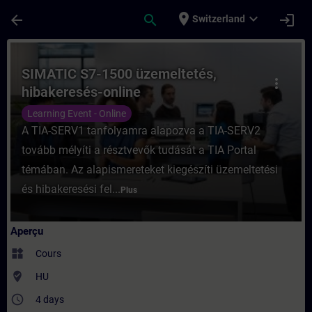
Passer au contenu principal
Page chargée
place
expand_more
arrow_back
search
login
Switzerland
Cours - SIMATIC S7-1500 üzemeltetés, hib
SIMATIC S7-1500 üzemeltetés,
more_vert
hibakeresés-online
Learning Event - Online
A TIA-SERV1 tanfolyamra alapozva a TIA-SERV2
tovább mélyíti a résztvevők tudását a TIA Portal
témában. Az alapismereteket kiegészíti üzemeltetési
és hibakeresési fel...
Plus
Aperçu
widgets
Cours
where_to_vote
HU
access_time
4 days