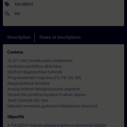
sell
TIA-SERV2
translate
HU
Description
Dates et inscriptions
Contenu
Az S7-1500 termékcsalád áttekintése
Hardveres probléma elhárítása
Szoftver diagnosztikai funkciók
Programelemek megírása (FC, FB, OB, DB)
Megszakítások kezelése
Analóg értékek feldolgozásának alapelvei
Decentrális periféria kezelése Profinet alapon
Teszt funkciók SCL-ben
Mélyebb ismeretek gyakorlati feladatokon keresztül
Objectifs
A TIA-SERV1 képzés alapjaira építve a résztvevők jobban