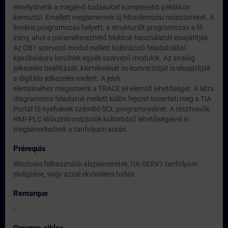
elmélyíthetik a meglévő tudásukat komplexebb példákon
keresztül. Emellett megismernek új hibaelemzési módszereket. A
lineáris programozás helyett, a strukturált programozás a fő
irány, ahol a paraméterezhető blokkok használatát elsajátítják.
Az OB1 szervező modul mellett különböző feladatokkal
kipróbálásra kerülnek egyéb szervező modulok. Az analóg
jelkezelés beállítását, kiértékelését és konverzióját is elsajátítják
a digitális jelkezelés mellett. A jelek
elemzéséhez megismerik a TRACE jel elemző lehetőséget. A létra
diagrammos feladatok mellett külön fejezet ismerteti meg a TIA
Portál fő nyelvének számító SCL programnyelvet. A résztvevők
HMI-PLC időszinkronizációk különböző lehetőségeivel is
megismerkednek a tanfolyam során.
Prérequis
Windows felhasználói alapismeretek,TIA-SERV1 tanfolyam
elvégzése, vagy azzal ekvivalens tudás
Remarque
-