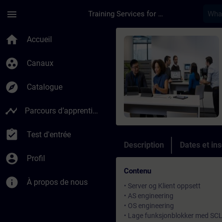
Passer au contenu principal
Page chargée
menu
Training Services for Digital Industries
Cours - SIMATIC PCS
home
Accueil
group_work
Canaux
explore
Catalogue
timeline
Parcours d’apprentissage
assignment_turned_in
Test d'entrée
Description
Dates et ins
account_circle
Profil
Contenu
info
À propos de nous
• Server og Klient oppsett
• AS engineering
• OS engineering
• Lage funksjonblokker med SC