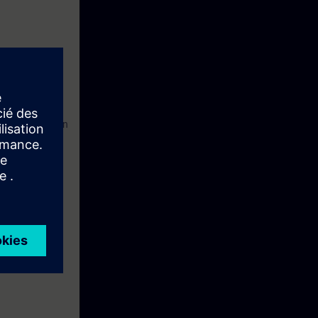
ware, lære å
 gå mer i dybden
t Windows.