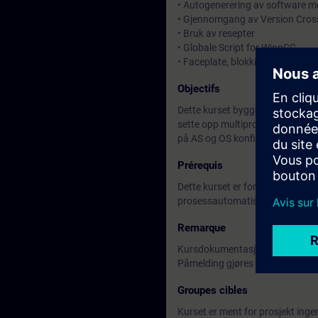
• Autogenerering av software m
• Gjennomgang av Version Cros
• Bruk av resepter
• Globale Script for WinnCC
• Faceplate, blokkikoner og PCS
Objectifs
Dette kurset bygger på Systemkur
sette opp multiprosjekt med opps
på AS og OS konfigurering.
Prérequis
Dette kurset er for deg som har 
prosessautomatisering er en for
Remarque
Kursdokumentasjonen er på eng
Påmelding gjøres i Kurskalender
Groupes cibles
Kurset er ment for prosjekt in