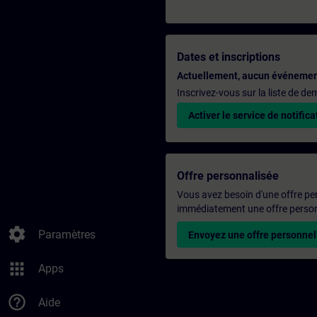
Dates et inscriptions
Actuellement, aucun événemen
Inscrivez-vous sur la liste de d
Activer le service de notifica
Offre personnalisée
Vous avez besoin d'une offre pe
immédiatement une offre personn
settings
Paramètres
Envoyez une offre personnel
apps
Apps
help_outline
Aide