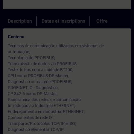
Description
Dates et inscriptions
Offre
Contenu
Técnicas de comunicação utilizadas em sistemas de
automação;
Tecnologia do PROFIBUS;
Transmissão de dados via PROFIBUS;
Teste do bus com a unidade BT200;
CPU como PROFIBUS-DP Master;
Diagnóstico numa rede PROFIBUS;
PROFINET IO - Diagnóstico;
CP 342-5 como DP-Master;
Panorâmica das redes de comunicação;
Introdução ao Industrial ETHERNET;
Endereçamento em Industrial ETHERNET;
Componentes de rede IE;
Transporte/Protocolos TCP/IP e ISO;
Diagnóstico elementar TCP/IP;