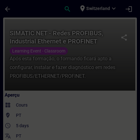
Passer au contenu principal
Page chargée
place
expand_more
arrow_back
search
login
Switzerland
Cours - SIMATIC NET - Redes PROFIBUS, In
SIMATIC NET - Redes PROFIBUS,
share
Industrial Ethernet e PROFINET
Learning Event - Classroom
Após esta formação, o formando ficará apto a
configurar, instalar e fazer diagnóstico em redes
PROFIBUS/ETHERNET/PROFINET.
Aperçu
widgets
Cours
where_to_vote
PT
access_time
5 days
translate
PT