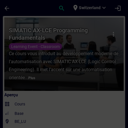
Passer au contenu principal
Page chargée
place
expand_more
arrow_back
search
login
Switzerland
Cours - SIMATIC AX-LCE Programming Fund
SIMATIC AX-LCE Programming
more_vert
Fundamentals
Learning Event - Classroom
Ce cours vous introduit au développement moderne de
l’automatisation avec SIMATIC AX-LCE (Logic Control
Engineering). Il met l’accent sur une automatisation
orientée...
Plus
Aperçu
widgets
Cours
Base
where_to_vote
BE_LU