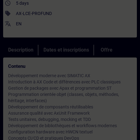
access_time
5 days
sell
AX-LCE-PROFUND
translate
EN
Description
Dates et inscriptions
Offre
Contenu
Développement moderne avec SIMATIC AX
Introduction à AX Code et différences avec PLC classiques
Gestion de packages avec Apax et programmation ST
Programmation orientée objet (classes, objets, méthodes,
héritage, interfaces)
Développement de composants réutilisables
Assurance qualité avec AxUnit Framework
Tests unitaires, debugging, mocking et TDD
Développement de bibliothèques et workflows modernes
Configuration hardware avec HWCN textuel
Concepts CI/CD et pratiques DevOps