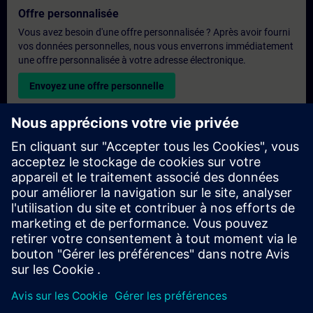
Offre personnalisée
Vous avez besoin d'une offre personnalisée ? Après avoir fourni
vos données personnelles, nous vous enverrons immédiatement
une offre personnalisée à votre adresse électronique.
Envoyez une offre personnelle
Demande de formation exclusive
Veuillez remplir le formulaire ci-dessous si vous souhaitez
obtenir un devis pour une formation exclusive, que ce soit sur
site, en ligne ou dans notre centre de formation SITRAIN. Ce
type de demande convient aux groupes plus importants (6
personnes ou plus). Après avoir fourni vos coordonnées et vos
besoins en matière de formation, vous recevrez un devis de
notre part.
Demander un devis exclusif