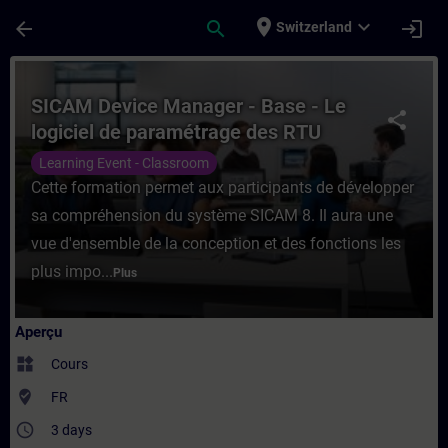
Passer au contenu principal
Page chargée
place
expand_more
arrow_back
search
login
Switzerland
Cours - SICAM Device Manager - Base - Le
SICAM Device Manager - Base - Le
share
logiciel de paramétrage des RTU
SICAM A8000
Learning Event - Classroom
Cette formation permet aux participants de développer
sa compréhension du système SICAM 8. Il aura une
vue d'ensemble de la conception et des fonctions les
plus impo...
Plus
Aperçu
widgets
Cours
where_to_vote
FR
access_time
3 days