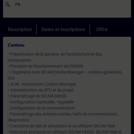
translate
FR
Description
Dates et inscriptions
Offre
Contenu
• Présentation de la gamme, de l’architecture et des
composants.
• Principes de fonctionnement de l’A8000
• L’ingénierie avec SICAM Device Manager – notions générales,
GUI
• ALM : Automation Licence Manager
• Administration du RTU et du projet
• Paramétrage de SICAM A8000
- Configuration matérielle / logicielle
- Configuration de la communication
- Paramétrage des entrées/sorties, tests de communication,
diagnostics
• Fonctions de test et simulation et en utilisant SICAM Web
• Exercices pratiques en utilisant SICAM A8000, SICAM Web et