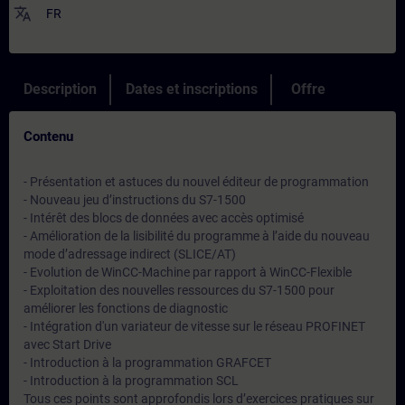
translate
FR
Description
Dates et inscriptions
Offre
Contenu
- Présentation et astuces du nouvel éditeur de programmation
- Nouveau jeu d’instructions du S7-1500
- Intérêt des blocs de données avec accès optimisé
- Amélioration de la lisibilité du programme à l’aide du nouveau
mode d’adressage indirect (SLICE/AT)
- Evolution de WinCC-Machine par rapport à WinCC-Flexible
- Exploitation des nouvelles ressources du S7-1500 pour
améliorer les fonctions de diagnostic
- Intégration d'un variateur de vitesse sur le réseau PROFINET
avec Start Drive
- Introduction à la programmation GRAFCET
- Introduction à la programmation SCL
Tous ces points sont approfondis lors d’exercices pratiques sur