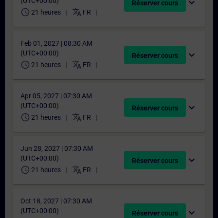
(UTC+00:00)
expand_more
Réserver cours
schedule
translate
21 heures
FR
Feb 01, 2027 | 08:30 AM
(UTC+00:00)
expand_more
Réserver cours
schedule
translate
21 heures
FR
Apr 05, 2027 | 07:30 AM
(UTC+00:00)
expand_more
Réserver cours
schedule
translate
21 heures
FR
Jun 28, 2027 | 07:30 AM
(UTC+00:00)
expand_more
Réserver cours
schedule
translate
21 heures
FR
Oct 18, 2027 | 07:30 AM
(UTC+00:00)
expand_more
Réserver cours