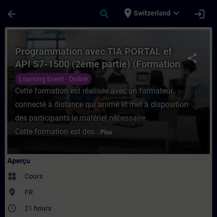
Passer au contenu principal
Page chargée
place
expand_more
arrow_back
search
login
Switzerland
Cours - Programmation avec TIA PORTAL et
Programmation avec TIA PORTAL et
share
API S7-1500 (2ème partie) (Formation
à distance)
Learning Event - Online
Cette formation est réalisée avec un formateur
connecté à distance qui anime et met à disposition
des participants le matériel nécessaire.
Cette formation est des...
Plus
Aperçu
widgets
Cours
where_to_vote
FR
access_time
21 hours