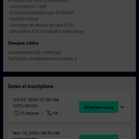
Professional, WinCC-Advanced)
- Automate S7-1500
- E/S décentralisées type ET200SP
- Comfort Panel
- Variateur de vitesse de type G120
- Simulateur E/S + Maquette Didactique
Groupes cibles
Automaticien BE / Méthode
Technicien de Maintenance niveau 2
Dates et inscriptions
Oct 05, 2026 | 07:30 AM
(UTC+00:00)
expand_more
Réserver cours
schedule
translate
21 heures
FR
Nov 16, 2026 | 08:30 AM