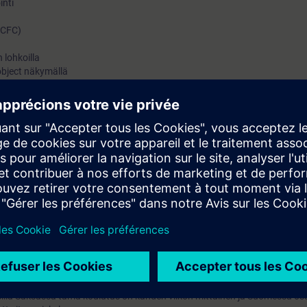
inti
 (CFC)
 lohkoilla
object näkymällä
teet
(automatiikka ja manuaali)
(lyhyesti)
 asemalla (lyhyesti)
ti)
lyhyesti)
 tilatiedot (lyhyesti)
inti (lyhyesti)
lat (lyhyesti)
l Typejä hyödyntäen (lyhyesti)
nti (lyhyesti)
jatko-osa PCS7-Jatko, jolla käsitellään asiat, jotka tämän kurssin sisäl
istä aiheista on jatkokurssilla tarjolla lisätietoa ja harjoituksia. Jatkokur
sillä Saksassa tämä koulutus on kahden viikon mittainen ja Suomessa osa