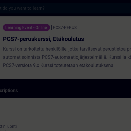
s
rssi, Etäkoulutus - Entraînement - Format
Learning Event - Online
PCS7-PERUS
PCS7-peruskurssi, Etäkoulutus
Kurssi on tarkoitettu henkilöille, jotka tarvitsevat perustietoa 
automatisoinnista PCS7-automaatiojärjestelmällä. Kurssilla k
PCS7-versiota 9.x Kurssi toteutetaan etäkoulutuksena.
criptions
tin luonti