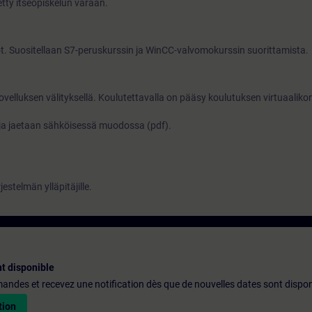
etty itseopiskelun varaan.
t. Suositellaan S7-peruskurssin ja WinCC-valvomokurssin suorittamista.
elluksen välityksellä. Koulutettavalla on pääsy koulutuksen virtuaalik
 ja jaetaan sähköisessä muodossa (pdf).
rjestelmän ylläpitäjille.
t disponible
emandes et recevez une notification dès que de nouvelles dates sont dispon
tion