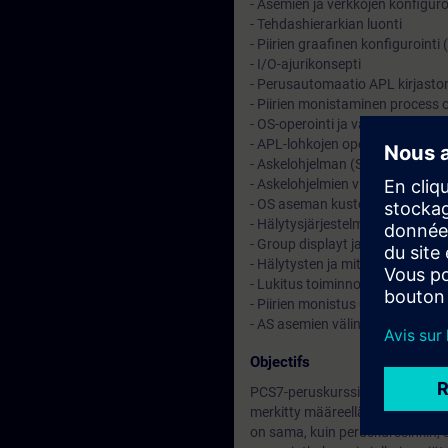
- Asemien ja verkkojen konfiguro
- Tehdashierarkian luonti
- Piirien graafinen konfigurointi
- I/O-ajurikonsepti
- Perusautomaatio APL kirjaston
- Piirien monistaminen process 
- OS-operointi ja valvonta perus
- APL-lohkojen operointimoodit 
- Askelohjelman (SFC) perusteet 
- Askelohjelmien visualisointi OS
- OS aseman kustomointi (lyhyes
- Hälytysjärjestelmän perusteet (
- Group displayt ja status display
- Hälytysten ja mittausten arkisto
- Lukitus toiminnot ja operointiti
- Piirien monistus Control Modu
- AS asemien välinen kommunikoi
Objectifs
PCS7-peruskurssille on olemassa 
merkitty määreellä: (lyhyesti). Nä
on sama, kuin peruskurssinkin, 