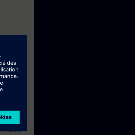
lössä on
ssin materiaali
 aiheista on