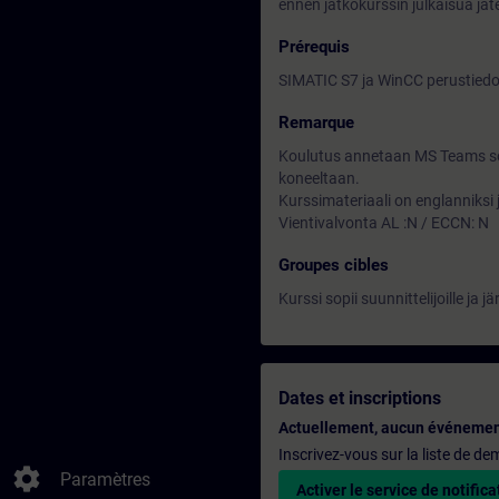
ennen jatkokurssin julkaisua jät
Prérequis
SIMATIC S7 ja WinCC perustiedo
Remarque
Koulutus annetaan MS Teams sov
koneeltaan.
Kurssimateriaali on englanniksi
Vientivalvonta AL :N / ECCN: N
Groupes cibles
Kurssi sopii suunnittelijoille ja jä
Dates et inscriptions
Actuellement, aucun événemen
Inscrivez-vous sur la liste de d
settings
Paramètres
Activer le service de notifica