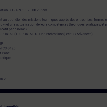
mation SITRAIN : 11 93 00 205 93
t au quotidien des missions techniques auprès des entreprises, formés et 
uivi et une actualisation de leurs compétences théoriques, pratiques, et
icatif par binôme) :
A-PORTAL (TIA-PORTAL, STEP7-Professional, WinCC-Advanced)
0SP
NAMICS G120
t Panel
actique
au 2
t disponible