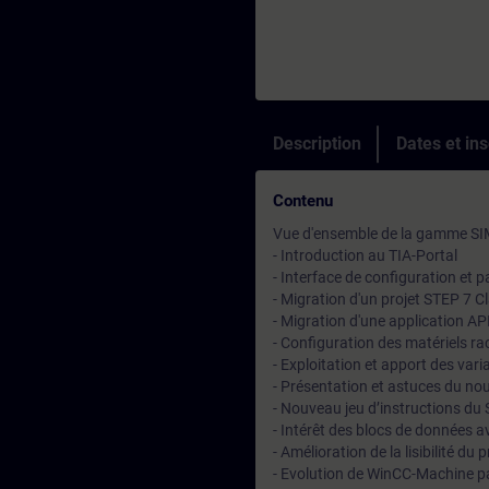
Description
Dates et ins
Contenu
Vue d'ensemble de la gamme SI
- Introduction au TIA-Portal
- Interface de configuration et 
- Migration d'un projet STEP 7 C
- Migration d'une application A
- Configuration des matériels 
- Exploitation et apport des var
- Présentation et astuces du no
- Nouveau jeu d’instructions du
- Intérêt des blocs de données 
- Amélioration de la lisibilité 
- Evolution de WinCC-Machine pa