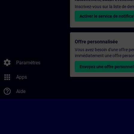
Inscrivez-vous sur la liste de d
Activer le service de notifica
Offre personnalisée
Vous avez besoin d'une offre pe
immédiatement une offre personn
settings
Paramètres
Envoyez une offre personnel
apps
Apps
help_outline
Aide