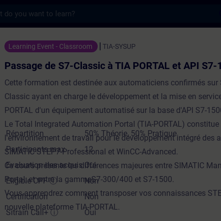
s
S7-Classic à TIA PORTAL et API S7-1500 - 
Learning Event - Classroom
TIA-SYSUP
Passage de S7-Classic à TIA PORTAL et API S7-
Cette formation est destinée aux automaticiens confirmés su
Classic ayant en charge le développement et la mise en service
PORTAL d'un équipement automatisé sur la base d'API S7-15
Le Total Integrated Automation Portal (TIA-PORTAL) constitue
Répartition
50% Théorie, 50% Pratique
l'environnement de travail pour le développement intégré des 
Participants max
12
SIMATIC STEP7-Professional et WinCC-Advanced.
Evaluation des acquis
Oui
Ce cours présente les différences majeures entre SIMATIC Man
Portal, et entre la gammeS7-300/400 et S7-1500.
Eligible CPF
ⓘ
Non
Vous apprendrez comment transposer vos connaissances STE
Certification
Non
nouvelle plateforme TIA-PORTAL.
Sitrain Call+
ⓘ
Oui