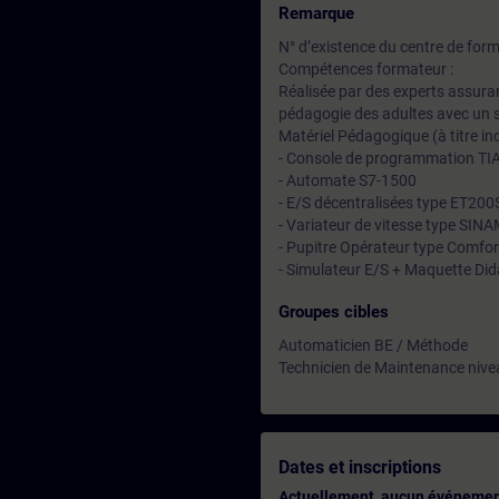
Remarque
N° d’existence du centre de for
Compétences formateur :
Réalisée par des experts assuran
pédagogie des adultes avec un s
Matériel Pédagogique (à titre ind
- Console de programmation TI
- Automate S7-1500
- E/S décentralisées type ET20
- Variateur de vitesse type SI
- Pupitre Opérateur type Comfor
- Simulateur E/S + Maquette Did
Groupes cibles
Automaticien BE / Méthode
Technicien de Maintenance nive
Dates et inscriptions
Actuellement, aucun événemen