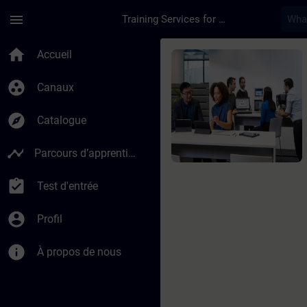
Passer au contenu principal
Page chargée
menu
Training Services for Digital Industries
Cours - Passage de 
home
Accueil
group_work
Canaux
explore
Catalogue
timeline
Parcours d’apprentissage
assignment_turned_in
Test d'entrée
account_circle
Profil
info
À propos de nous