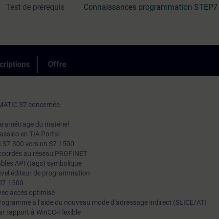
Test de prérequis
Connaissances programmation STEP7
criptions
Offre
MATIC S7 concernée
paramétrage du matériel
lassico en TIA Portal
PI S7-300 vers un S7-1500
raccordés au réseau PROFINET
iables API (tags) symbolique
uvel éditeur de programmation
 S7-1500
avec accès optimisé
du programme à l’aide du nouveau mode d’adressage indirect (SLICE/AT)
r rapport à WinCC-Flexible