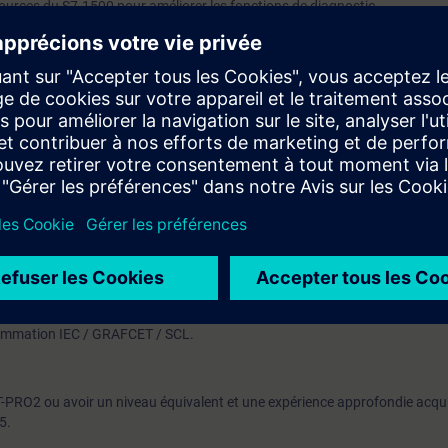
sources du S7-1500 pour améliorer les fonctions de diagnostic
vitesse sur le réseau PROFINET avec Start Drive
tion GRAFCET
ion SCL
s projets
s lors d’exercices pratiques sur banc pédagogique TIA.
mateur est prévu à chaque séquence.
iaire sera capable de :
forme TIA Portal
configuration matérielle SIMATIC S7 avec TIA Portal
service des composants TIA
lication STEP7 Classic A TIA Portal
/400 vers un S7-1500
tructions du S7-1500
grammation IEC / GRAFCET / SCL.
ST-PRO2 ou avoir un niveau équivalent et une expérience approfondie acqu
5.