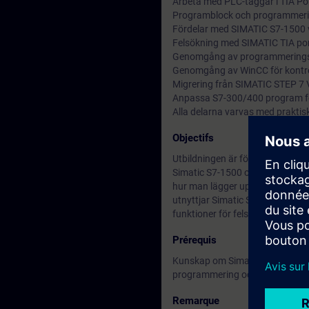
Arbeta med PLC-taggar i TIA Po
Programblock och programmeri
Fördelar med SIMATIC S7-1500
Felsökning med SIMATIC TIA por
Genomgång av programmeringsve
Genomgång av WinCC för kontro
Migrering från SIMATIC STEP 7 V 
Anpassa S7-300/400 program f
Alla delarna varvas med praktis
Objectifs
Utbildningen är för dig som har
Simatic S7-1500 och TIA Portal.
hur man lägger upp nya projekt. 
utnyttjar Simatic S7-1500 med t
funktioner för felsökning såsom
Prérequis
Kunskap om Simatic S7 och Step
programmering och/eller driftt
Remarque