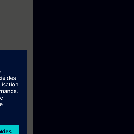
 arbeta med
jekt men även
 man effektivt
ressering. Nya
 erfarenhet av