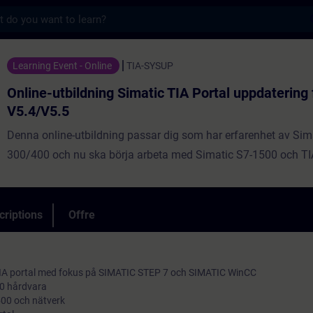
s
dning Simatic TIA Portal uppdatering från 
Learning Event - Online
TIA-SYSUP
Online-utbildning Simatic TIA Portal uppdatering 
V5.4/V5.5
Denna online-utbildning passar dig som har erfarenhet av Sim
300/400 och nu ska börja arbeta med Simatic S7-1500 och TIA
criptions
Offre
TIA portal med fokus på SIMATIC STEP 7 och SIMATIC WinCC
00 hårdvara
500 och nätverk