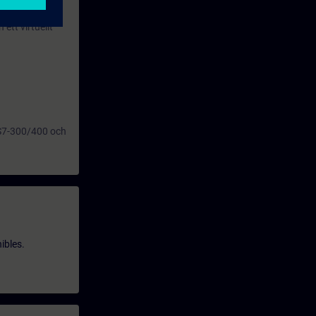
tal i vår
tt virtuellt
c S7-300/400 och
ibles.