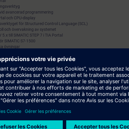
rtal
ngsverktyg
 vid avancerad programmering
tal och CPU-display
rktyget för Structured Control Language (SCL)
ll och övervakning av systemet
5.x till SIMATIC STEP 7 i TIA Portal
ör SIMATIC S7-1500
ka övningar
 erfarenhet av Simatic S7-300/400 och Step7 V5.4/V5.5 och nu ska börja
 Vi går igenom vad man behöver tänka på vid migrering av befintliga pro
Vi tittar på skillnader mellan Simatic S7-300 och Simatic S7-1500 och hur
ill exempel optimerade block, indexerad adressering av array och slice-ad
 trace-funktionen provar vi också på.
 7 motsvarande vår utbildning Simatic S7 programmering 1 och praktisk
agning av Simatic S7-300/400.