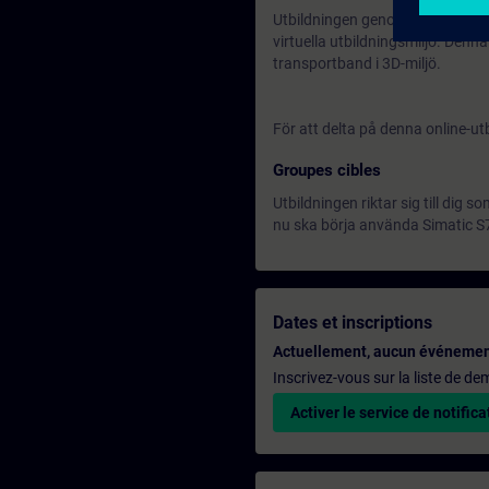
Utbildningen genomförs på sven
virtuella utbildningsmiljö. Den
transportband i 3D-miljö.
För att delta på denna online-utb
Groupes cibles
Utbildningen riktar sig till dig
nu ska börja använda Simatic S
Dates et inscriptions
Actuellement, aucun événemen
Inscrivez-vous sur la liste de d
Activer le service de notifica