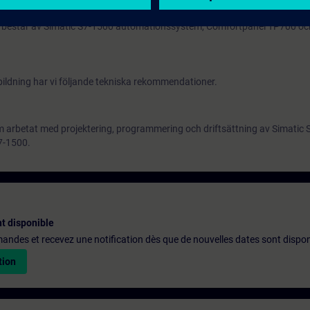
ska med material på engelska. Praktiska övningar genomförs med TIA Por
na består av Simatic S7-1500 automationssystem, Comfortpanel TP700 och e
ildning har vi följande
tekniska rekommendationer.
 som arbetat med projektering, programmering och driftsättning av Simati
7-1500.
t disponible
emandes et recevez une notification dès que de nouvelles dates sont dispon
tion