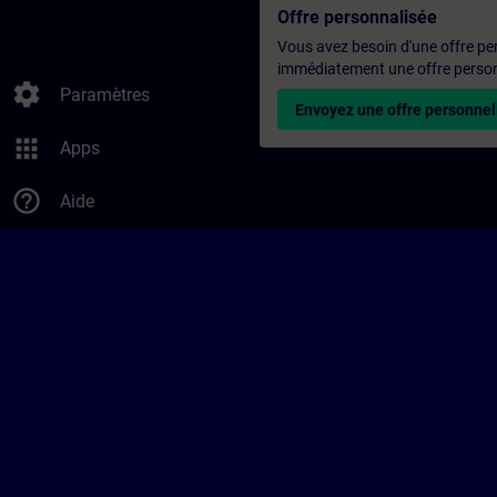
Offre personnalisée
Vous avez besoin d'une offre pe
immédiatement une offre personn
settings
Paramètres
Envoyez une offre personnel
apps
Apps
help_outline
Aide