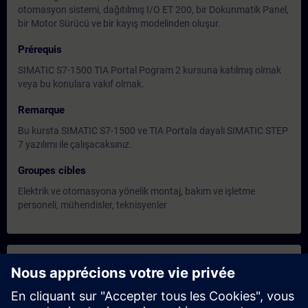
otomasyon sistemi, dağıtılmış I/O ET 200, bir Dokunmatik Panel,
bir Motor Sürücü ve bir kayış modelinden oluşur.
Prérequis
SIMATIC S7-1500 TIA Portal Pogram 2 kursuna katılmış olmak
veya bu konulara vakıf olmak.
Remarque
Bu kursta SIMATIC S7-1500 ve TIA Portala dayalı SIMATIC STEP
7 yazılımı ile çalışacaksınız.
Groupes cibles
Elektrik ve otomasyona yönelik montaj, bakım ve işletme
personeli, mühendisler, teknisyenler
Dates et inscriptions
Oct 19, 2026 | 06:00 AM