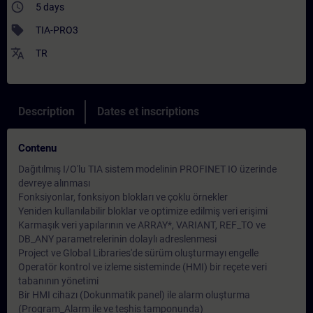
access_time
5 days
sell
TIA-PRO3
translate
TR
Description
Dates et inscriptions
Contenu
Dağıtılmış I/O'lu TIA sistem modelinin PROFINET IO üzerinde
devreye alınması
Fonksiyonlar, fonksiyon blokları ve çoklu örnekler
Yeniden kullanılabilir bloklar ve optimize edilmiş veri erişimi
Karmaşık veri yapılarının ve ARRAY*, VARIANT, REF_TO ve
DB_ANY parametrelerinin dolaylı adreslenmesi
Project ve Global Libraries'de sürüm oluşturmayı engelle
Operatör kontrol ve izleme sisteminde (HMI) bir reçete veri
tabanının yönetimi
Bir HMI cihazı (Dokunmatik panel) ile alarm oluşturma
(Program_Alarm ile ve teşhis tamponunda)