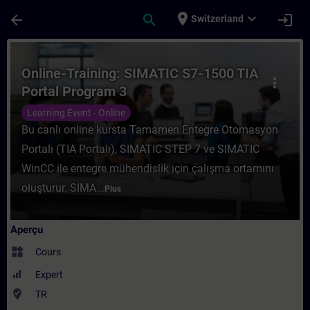
Passer au contenu principal
Page chargée
place
expand_more
arrow_back
search
login
Switzerland
Cours - Online-Training: SIMATIC S7-1500 
Online-Training: SIMATIC S7-1500 TIA
more_vert
Portal Program 3
Learning Event - Online
Bu canlı online kursta Tamamen Entegre Otomasyon
Portalı (TIA Portalı), SIMATIC STEP 7 ve SIMATIC
WinCC ile entegre mühendislik için çalışma ortamını
oluşturur. SIMA...
Plus
Aperçu
widgets
Cours
Expert
where_to_vote
TR