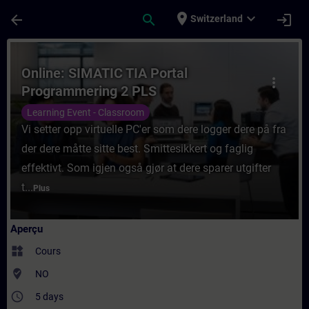
Passer au contenu principal
Page chargée
place
expand_more
arrow_back
search
login
Switzerland
Cours - Online: SIMATIC TIA Portal Progr
Online: SIMATIC TIA Portal
more_vert
Programmering 2 PLS
Learning Event - Classroom
Vi setter opp virtuelle PC'er som dere logger dere på fra
der dere måtte sitte best. Smittesikkert og faglig
effektivt. Som igjen også gjør at dere sparer utgifter
t...
Plus
Aperçu
widgets
Cours
where_to_vote
NO
access_time
5 days