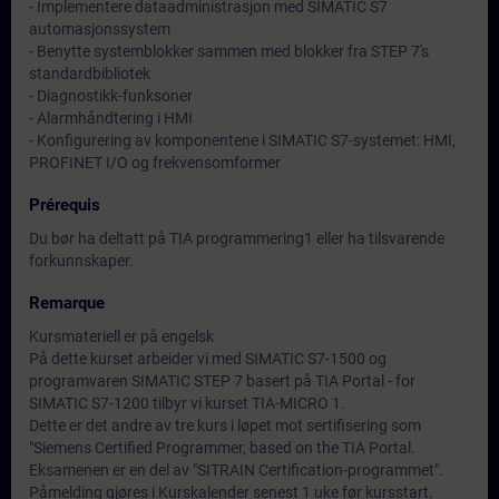
- Implementere dataadministrasjon med SIMATIC S7
automasjonssystem
- Benytte systemblokker sammen med blokker fra STEP 7's
standardbibliotek
- Diagnostikk-funksoner
- Alarmhåndtering i HMI
- Konfigurering av komponentene i SIMATIC S7-systemet: HMI,
PROFINET I/O og frekvensomformer
Prérequis
Du bør ha deltatt på TIA programmering1 eller ha tilsvarende
forkunnskaper.
Remarque
Kursmateriell er på engelsk
På dette kurset arbeider vi med SIMATIC S7-1500 og
programvaren SIMATIC STEP 7 basert på TIA Portal - for
SIMATIC S7-1200 tilbyr vi kurset TIA-MICRO 1.
Dette er det andre av tre kurs i løpet mot sertifisering som
"Siemens Certified Programmer, based on the TIA Portal.
Eksamenen er en del av "SITRAIN Certification-programmet".
Påmelding gjøres i Kurskalender senest 1 uke før kursstart.