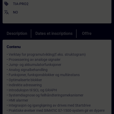
sell
TIA-PRO2
translate
NO
Description
Dates et inscriptions
Offre
Contenu
• Verktøy for programutvikling(f.eks. struktogram)
• Prosessering av analoge signaler
• Jump- og akkumulatorfunksjoner
• Analog signalbehandling
• Funksjoner, funksjonsblokker og multiinstans
• Optimaliserte blokker
• Indirekte adressering
• Introduksjon til SCL og GRAPH
• Systemdiagnose og feilhåndteringsmekanismer
• HMI alarmer
• Integrasjon og igangkjøring av drives med Startdrive
• Praktiske øvelser med SIMATIC S7-1500-system gir en dypere