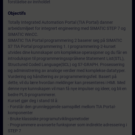
forståelse av innholdet
Objectifs
Totally Integrated Automation Portal (TIA Portal) danner
arbeidsmiljøet for integrert engineering med SIMATIC STEP 7 og
SIMATIC WinCC.
SIMATIC TIA Portal programmering 2 baserer seg på SIMATIC
S7 TIA Portal programmering 1. I programmering-2-kurset
utvides dine kunnskaper om komplekse operasjoner og du får en
introduksjon til programmeringsspråkene Statement List(STL),
Structured Coded Language(SCL) og S7-GRAPH. Prosessering
og administrering av analoge verdier med komplekse datatyper.
Vurdering og håndtering av programmeringsfeil. Basert på
dette, vil du lære hvordan meldinger kan presenteres i HMI. Med
denne nye kunnskapen vil man få nye impulser og ideer, og bli en
bedre PLS-programmerer.
Kurset gjør deg i stand til å:
- Forstår den grunnleggende samspillet mellom TIA Portal-
komponenter
- Bruke klassiske programutviklingsmetoder
- Programmere avanserte funksjoner som indirekte adressering i
STEP 7