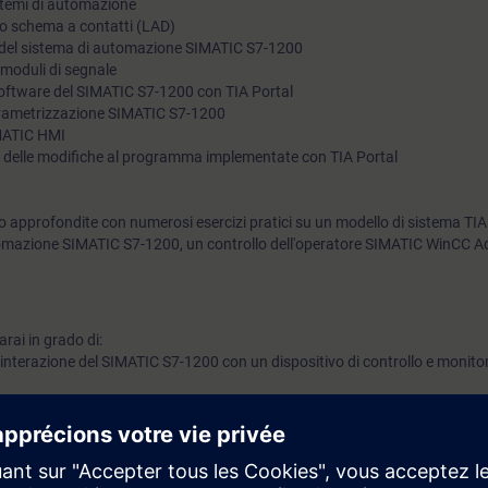
stemi di automazione
ello schema a contatti (LAD)
dell'operatore.
e del sistema di automazione SIMATIC S7-1200
 moduli di segnale
software del SIMATIC S7-1200 con TIA Portal
arametrizzazione SIMATIC S7-1200
IMATIC HMI
 delle modifiche al programma implementate con TIA Portal
 approfondite con numerosi esercizi pratici su un modello di sistema TIA
mazione SIMATIC S7-1200, un controllo dell'operatore SIMATIC WinCC A
rai in grado di:
'interazione del SIMATIC S7-1200 con un dispositivo di controllo e monito
biente di sviluppo TIA Portal
re piccoli programmi STEP 7 (TIA Portal)
sostituire moduli SIMATIC S7-1200
lici guasti hardware utilizzando il test di cablaggio