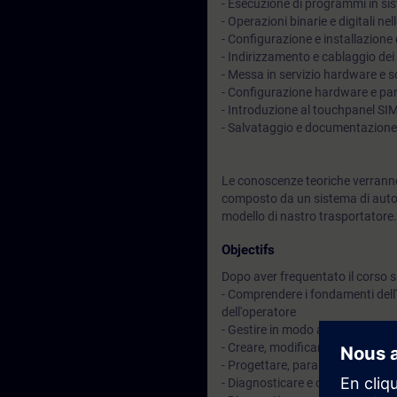
- Esecuzione di programmi in si
- Operazioni binarie e digitali n
- Configurazione e installazion
- Indirizzamento e cablaggio dei
- Messa in servizio hardware e 
- Configurazione hardware e p
- Introduzione al touchpanel S
- Salvataggio e documentazione
Le conoscenze teoriche verranno
composto da un sistema di auto
modello di nastro trasportatore.
Objectifs
Dopo aver frequentato il corso sa
- Comprendere i fondamenti dell
dell'operatore
- Gestire in modo affidabile l'am
- Creare, modificare ed espande
- Progettare, parametrizzare e 
- Diagnosticare e correggere semp