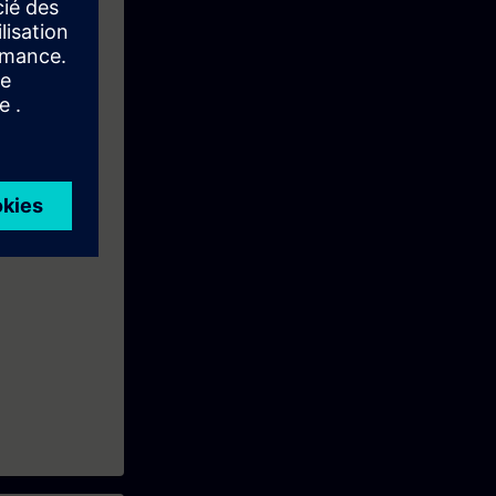
B, SIE-12CMS.
on Program