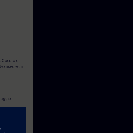
. Questo è
dvanced e un
raggio