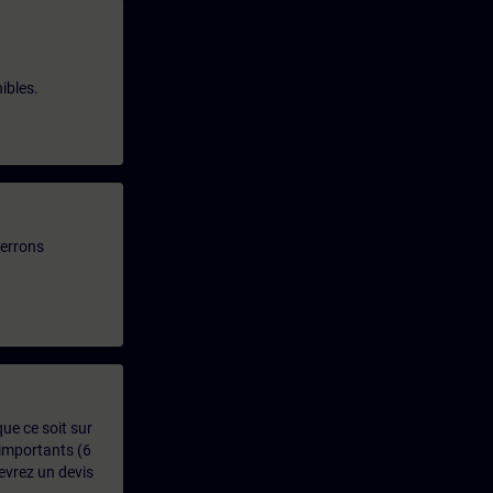
ibles.
verrons
que ce soit sur
 importants (6
evrez un devis