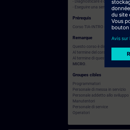
- Diagnosticare e correggere semp
- Eseguire una semplice messa i
Prérequis
Corso TIA-INTRO o equivalenti 
Remarque
Questo corso è disponibile anch
Al termine del corso puoi approfo
Al termine di questo corso puoi 
MICRO
.
Groupes cibles
Programmatori
Personale di messa in servizio
Personale addetto allo sviluppo
Manutentori
Personale di service
Operatori