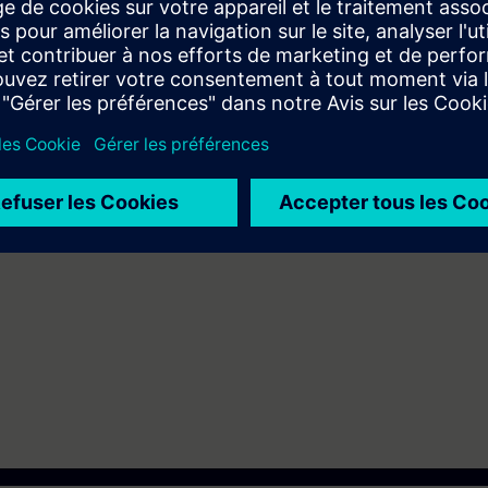
lici errori di programma utilizzando il blocco di stato
n servizio del sistema di automazione SIMATIC S7-1200
conoscenze base dei sistemi di automazione.
e in modalità Virtual Classroom.
ndire gli argomenti trattati tramite il nostro
SIE-learning 4.0
: SIE-12TSC
conseguire, dopo una prova di valutazione, il
SITRAIN Italian Certificati