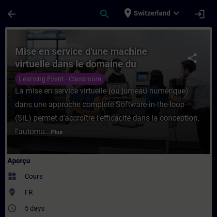
Passer au contenu principal
Page chargée
place
expand_more
arrow_back
search
login
Switzerland
Cours - Mise en service d'une machine vi
Mise en service d'une machine
share
virtuelle dans le domaine du
manufacturier (PLCSIM Advanced,
Learning Event - Classroom
Simit, NX MCD)
La mise en service virtuelle (ou jumeau numérique)
dans une approche complète Software-in-the-loop
(SiL) permet d’accroître l’efficacité dans la conception,
l’automa...
Plus
Aperçu
widgets
Cours
where_to_vote
FR
access_time
5 days