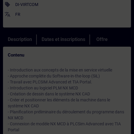
sell
DI-VIRTCOM
translate
FR
Description
Dates et inscriptions
Offre
Contenu
- Introduction aux concepts de la mise en service virtuelle
- Approche complète du Software-in-the-loop (SiL)
- Travail avec PLCSIM Advanced et TIA Portal.
- Introduction au logiciel PLM NX MCD
- Création de dessin dans le système NX CAD
- Créer et positionner les éléments de la machine dans le
système NX CAD
- Planification préliminaire du déroulement du programme dans
NX MCD
- Connexion de modèle NX MCD à PLCSim Advanced avec TIA
Portal