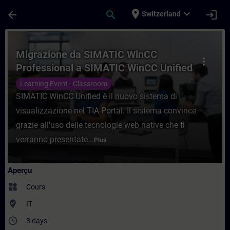
Passer au contenu principal
Page chargée
place
expand_more
arrow_back
search
login
Switzerland
Cours - Migrazione da SIMATIC WinCC Prof
Migrazione da SIMATIC WinCC
more_vert
Professional a SIMATIC WinCC Unified
Learning Event - Classroom
SIMATIC WinCC Unified è il nuovo sistema di
visualizzazione nel TIA Portal. Il sistema convince
grazie all'uso delle tecnologie web native che ti
verranno presentate...
Plus
Aperçu
widgets
Cours
where_to_vote
IT
access_time
3 days