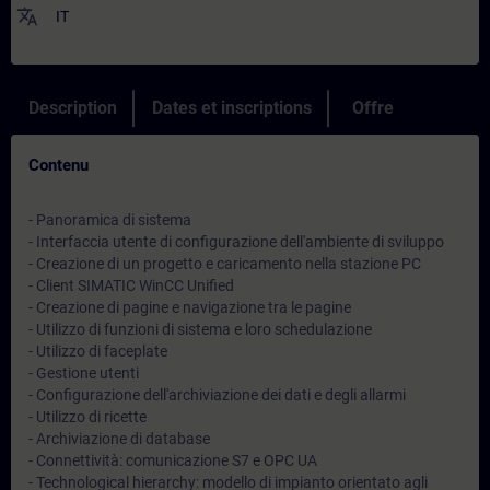
translate
IT
Description
Dates et inscriptions
Offre
Contenu
- Panoramica di sistema
- Interfaccia utente di configurazione dell'ambiente di sviluppo
- Creazione di un progetto e caricamento nella stazione PC
- Client SIMATIC WinCC Unified
- Creazione di pagine e navigazione tra le pagine
- Utilizzo di funzioni di sistema e loro schedulazione
- Utilizzo di faceplate
- Gestione utenti
- Configurazione dell'archiviazione dei dati e degli allarmi
- Utilizzo di ricette
- Archiviazione di database
- Connettività: comunicazione S7 e OPC UA
- Technological hierarchy: modello di impianto orientato agli