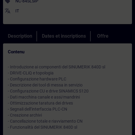
sell
NC-84SLSIP
translate
IT
Description
Dates et inscriptions
Offre
Contenu
- Introduzione ai componenti del SINUMERIK 840D sl
- DRIVE-CLiQ e topologia
- Configurazione hardware PLC
- Descrizione dei tool di messa in servizio
- Configurazione CU e drive SINAMICS S120
- Dati macchina canale e assi/mandrini
- Ottimizzazione taratura dei drives
- Segnali dell’interfaccia PLC-CN
- Creazione archivi
- Cancellazione totale e riavviamento CN
- Funzionalità del SINUMERIK 840D sl