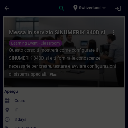
Passer au contenu principal
Page chargée
place
expand_more
arrow_back
search
login
Switzerland
Cours - Messa in servizio SINUMERIK 840D
Messa in servizio SINUMERIK 840D sl
more_vert
Learning Event - Classroom
Questo corso ti mostrerà come configurare il
SINUMERIK 840D sl e ti fornirà le conoscenze
necessarie per creare, testare e avviare configurazioni
di sistema speciali...
Plus
Aperçu
widgets
Cours
where_to_vote
IT
access_time
3 days