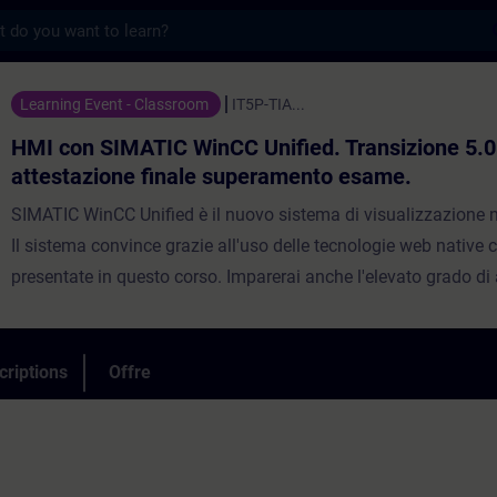
s
ATIC WinCC Unified. Transizione 5.0 con a
Learning Event - Classroom
IT5P-TIA...
HMI con SIMATIC WinCC Unified. Transizione 5.0
attestazione finale superamento esame.
SIMATIC WinCC Unified è il nuovo sistema di visualizzazione ne
Il sistema convince grazie all'uso delle tecnologie web native c
presentate in questo corso. Imparerai anche l'elevato grado di
attraverso interfacce ad elevate prestazioni. Imparerai a utili
WinCC Unified e i nuovi SIMATIC Unified Comfort Panel e a fart
personale delle prestazioni dei nuovi dispositivi.Ti verranno in
criptions
Offre
basi fondamentali e le diverse possibilità di configurazione.Il
il sostenimento di una prova finale che si intende superata al
raggiungimento di minimo 8 punti su 10.Solo in tal caso sarà r
l’attestazione di superamento con il risultato finale.