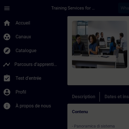
Passer au contenu principal
Page chargée
menu
Training Services for Digital Industries
Cours - HMI con SIM
home
Accueil
group_work
Canaux
explore
Catalogue
timeline
Parcours d’apprentissage
assignment_turned_in
Test d'entrée
account_circle
Profil
Description
Dates et ins
info
À propos de nous
Contenu
- Panoramica di sistema