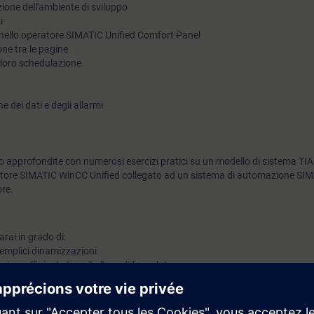
zione dell'ambiente di sviluppo
i
nello operatore SIMATIC Unified Comfort Panel
one tra le pagine
e loro schedulazione
e dei dati e degli allarmi
 approfondite con numerosi esercizi pratici su un modello di sistema TIA
tore SIMATIC WinCC Unified collegato ad un sistema di automazione SI
ore.
rai in grado di:
semplici dinamizzazioni
niera efficiente tramite l'uso di faceplate
 le pagine
i