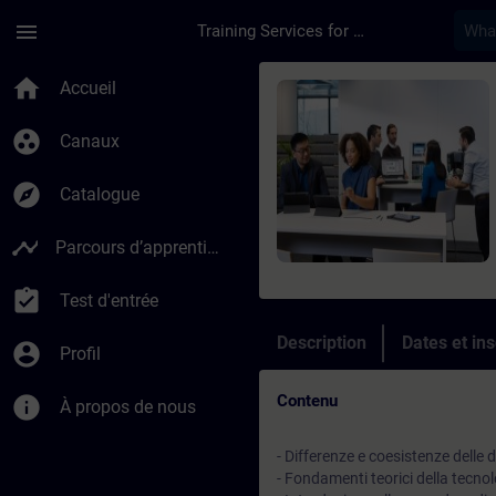
Passer au contenu principal
Page chargée
menu
Training Services for Digital Industries
Cours - Fondamenti d
home
Accueil
group_work
Canaux
explore
Catalogue
timeline
Parcours d’apprentissage
assignment_turned_in
Test d'entrée
Description
Dates et ins
account_circle
Profil
Contenu
info
À propos de nous
- Differenze e coesistenze delle 
- Fondamenti teorici della tecnol