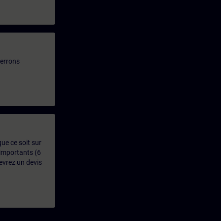
verrons
que ce soit sur
 importants (6
evrez un devis