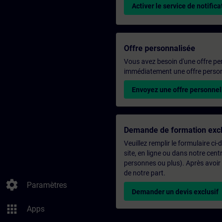
Activer le service de notifica
Offre personnalisée
Vous avez besoin d'une offre pe
immédiatement une offre personn
Envoyez une offre personnel
Demande de formation excl
Veuillez remplir le formulaire ci
site, en ligne ou dans notre ce
personnes ou plus). Après avoir
de notre part.
settings
Paramètres
Demander un devis exclusif
apps
Apps