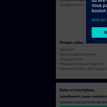
La data di erogazione di questo
it@siemens.com, indicaci le tue n
Groupes cibles
Sistemisti
Responsabili di impianto
Programmatori
Personale di messa in servizio
Personale addetto allo sviluppo
Dates et inscriptions
Actuellement, aucun événemen
Inscrivez-vous sur la liste de d