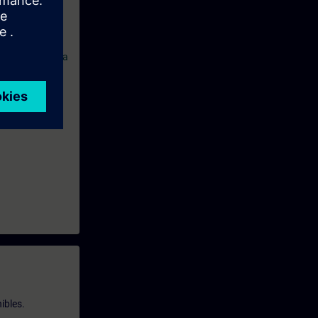
yacademy.rc-
ulo di Richiesta
ibles.