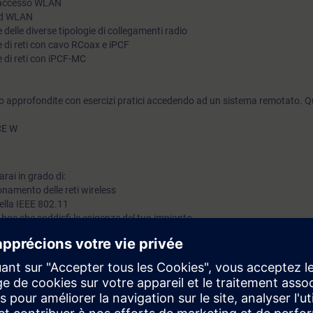
i accesso WLAN
ard WLAN
delle diverse tipologie di collegamenti radio
 di reti con cavo RCoax e iPCF
 di reti con iPCF-MC
 approfondite con esercizi pratici accedendo ad un sistema remotato. Q
CE W
rai in grado di:
onamento delle reti wireless
della IEEE 802.11
 hoc che soddisfi le esigenze del tuo impianto
conoscenze di base.