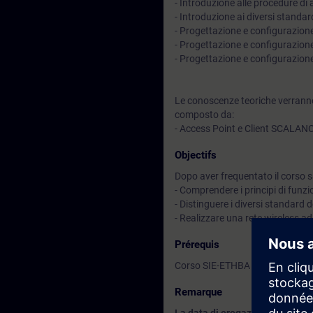
- Introduzione alle procedure d
- Introduzione ai diversi stand
- Progettazione e configurazione 
- Progettazione e configurazione
- Progettazione e configurazione
Le conoscenze teoriche verranno
composto da:
- Access Point e Client SCALAN
Objectifs
Dopo aver frequentato il corso sa
- Comprendere i principi di funzi
- Distinguere i diversi standard 
- Realizzare una rete wireless ad
Prérequis
Corso SIE-ETHBA o equivalenti 
Remarque