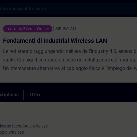
s
i Industrial Wireless LAN - Entraînement 
Learning Event - Online
SIE-IWLAN
Fondamenti di Industrial Wireless LAN
Le reti stanno raggiungendo, nell’era dell’Industry 4.0, estensi
vaste. Ciò significa maggiori costi di installazione e di manut
Un’interessante alternativa al cablaggio fisico è l’impiego del w
presenta gli indubbi vantaggi di limitare la posa di lunghe tratt
poter essere impiegata in soluzioni mobili, come ad esempio le
fornisce ai partecipanti i fondamenti e le conoscenze necessar
criptions
Offre
pianificare, implementaree fornire supporto per configurazioni 
Viene implementata una piccola rete wireless, applicando la 
anche verso i sistemi realtime-capable.
diverse tecnologie wireless
ogia wireless