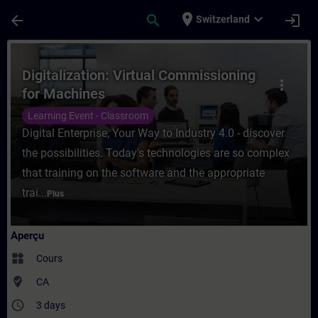
Passer au contenu principal
Page chargée
place
expand_more
arrow_back
search
login
Switzerland
Cours - Digitalization: Virtual Commissio
Digitalization: Virtual Commissioning
more_vert
for Machines
Learning Event - Classroom
Digital Enterprise, Your Way to Industry 4.0 - discover
the possibilities. Today's technologies are so complex
that training on the software and the appropriate
trai...
Plus
Aperçu
widgets
Cours
where_to_vote
CA
access_time
3 days