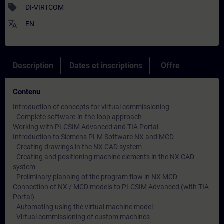
sell
DI-VIRTCOM
translate
EN
Description
Dates et inscriptions
Offre
Contenu
Introduction of concepts for virtual commissioning
- Complete software-in-the-loop approach
Working with PLCSIM Advanced and TIA Portal
Introduction to Siemens PLM Software NX and MCD
- Creating drawings in the NX CAD system
- Creating and positioning machine elements in the NX CAD
system
- Preliminary planning of the program flow in NX MCD
Connection of NX / MCD models to PLCSIM Advanced (with TIA
Portal)
- Automating using the virtual machine model
- Virtual commissioning of custom machines