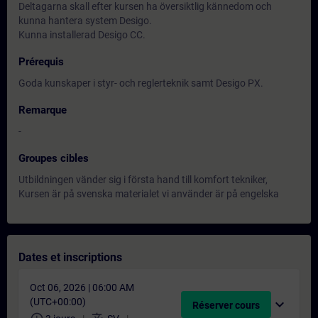
Deltagarna skall efter kursen ha översiktlig kännedom och
kunna hantera system Desigo.
Kunna installerad Desigo CC.
Prérequis
Goda kunskaper i styr- och reglerteknik samt Desigo PX.
Remarque
-
Groupes cibles
Utbildningen vänder sig i första hand till komfort tekniker,
Kursen är på svenska materialet vi använder är på engelska
Dates et inscriptions
Oct 06, 2026 | 06:00 AM
(UTC+00:00)
expand_more
Réserver cours