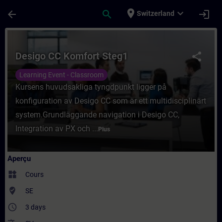
Passer au contenu principal
Page chargée
place
expand_more
arrow_back
search
login
Switzerland
Cours - Desigo CC Komfort Steg1 - Entraî
Desigo CC Komfort Steg1
share
Learning Event - Classroom
Kursens huvudsakliga tyngdpunkt ligger på
konfiguration av Desigo CC som är ett multidisciplinärt
system.Grundläggande navigation i Desigo CC,
Integration av PX och ...
Plus
Aperçu
widgets
Cours
where_to_vote
SE
access_time
3 days