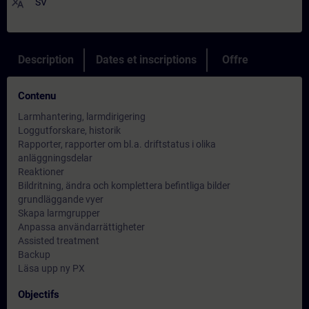
translate
SV
Description
Dates et inscriptions
Offre
Contenu
Larmhantering, larmdirigering
Loggutforskare, historik
Rapporter, rapporter om bl.a. driftstatus i olika
anläggningsdelar
Reaktioner
Bildritning, ändra och komplettera befintliga bilder
grundläggande vyer
Skapa larmgrupper
Anpassa användarrättigheter
Assisted treatment
Backup
Läsa upp ny PX
Objectifs