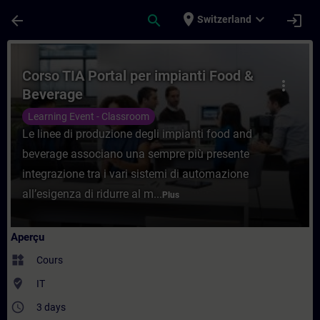
Passer au contenu principal
Page chargée
place
expand_more
arrow_back
search
login
Switzerland
Cours - Corso TIA Portal per impianti Foo
Corso TIA Portal per impianti Food &
more_vert
Beverage
Learning Event - Classroom
Le linee di produzione degli impianti food and
beverage associano una sempre più presente
integrazione tra i vari sistemi di automazione
all’esigenza di ridurre al m...
Plus
Aperçu
widgets
Cours
where_to_vote
IT
access_time
3 days