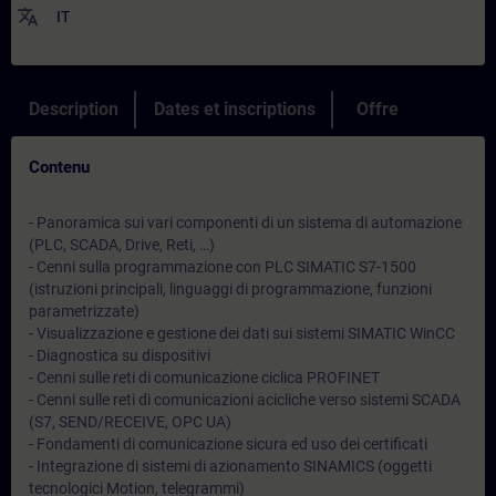
translate
IT
Description
Dates et inscriptions
Offre
Contenu
- Panoramica sui vari componenti di un sistema di automazione
(PLC, SCADA, Drive, Reti, …)
- Cenni sulla programmazione con PLC SIMATIC S7-1500
(istruzioni principali, linguaggi di programmazione, funzioni
parametrizzate)
- Visualizzazione e gestione dei dati sui sistemi SIMATIC WinCC
- Diagnostica su dispositivi
- Cenni sulle reti di comunicazione ciclica PROFINET
- Cenni sulle reti di comunicazioni acicliche verso sistemi SCADA
(S7, SEND/RECEIVE, OPC UA)
- Fondamenti di comunicazione sicura ed uso dei certificati
- Integrazione di sistemi di azionamento SINAMICS (oggetti
tecnologici Motion, telegrammi)