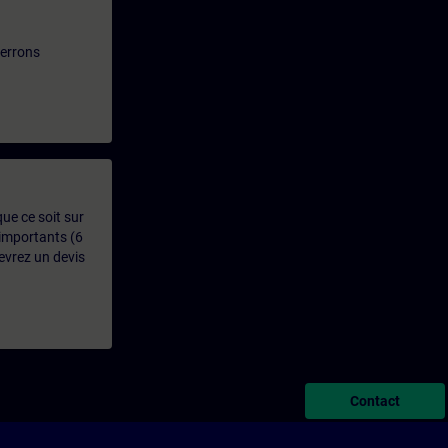
verrons
que ce soit sur
 importants (6
evrez un devis
Contact