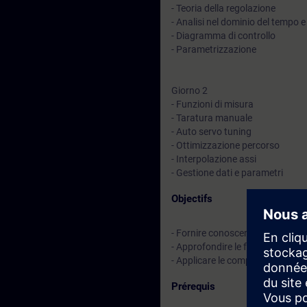
- Teoria della regolazione
- Analisi nel dominio del tempo e
- Diagramma di controllo
- Parametrizzazione
Giorno 2
- Funzioni di misura
- Taratura manuale
- Auto servo tuning
- Ottimizzazione percorso
- Interpolazione assi
- Gestione dati e parametri
Objectifs
- Fornire conoscenze teoriche e 
- Approfondire le funzionalità d
- Applicare le competenze acquisi
Prérequis