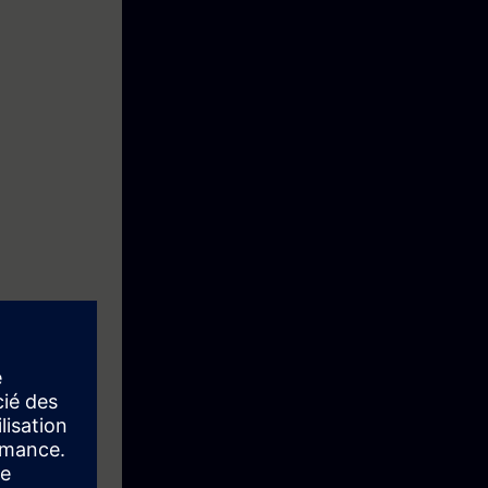
e azionamenti.
tion control.