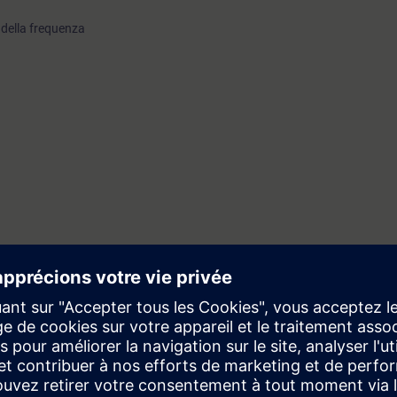
 della frequenza
pratiche per la corretta configurazione, taratura e ottimizzazione di assi 
el sistema Sinamics, sia per sistemi a controllo numerico (CNC) che per mo
te attraverso esercizi pratici con valigie demo.