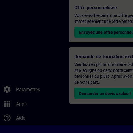
Offre personnalisée
Vous avez besoin d'une offre pe
immédiatement une offre personn
Envoyez une offre personnel
Demande de formation excl
Veuillez remplir le formulaire ci
site, en ligne ou dans notre ce
personnes ou plus). Après avoir
de notre part.
settings
Paramètres
Demander un devis exclusif
apps
Apps
help_outline
Aide