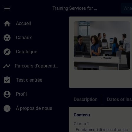
Passer au contenu principal
Page chargée
menu
Training Services for Digital Industries
Cours - Corso di tar
home
Accueil
group_work
Canaux
explore
Catalogue
timeline
Parcours d’apprentissage
assignment_turned_in
Test d'entrée
account_circle
Profil
Description
Dates et ins
info
À propos de nous
Contenu
Giorno 1
- Fondamenti di meccatronica