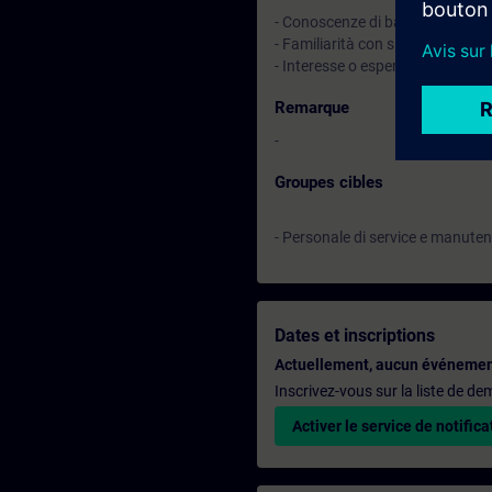
- Conoscenze di base in automaz
- Familiarità con sistemi di reg
- Interesse o esperienza nell’uso 
Remarque
-
Groupes cibles
- Personale di service e manuten
Dates et inscriptions
Actuellement, aucun événemen
Inscrivez-vous sur la liste de d
Activer le service de notifica