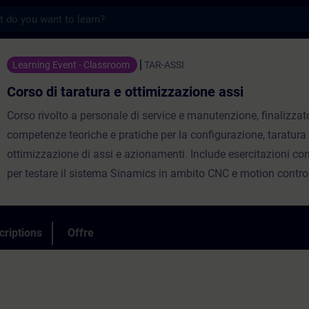
s
atura e ottimizzazione assi - Entraînement
Learning Event - Classroom
TAR-ASSI
Corso di taratura e ottimizzazione assi
Corso rivolto a personale di service e manutenzione, finalizzato
competenze teoriche e pratiche per la configurazione, taratura
ottimizzazione di assi e azionamenti. Include esercitazioni co
per testare il sistema Sinamics in ambito CNC e motion control
criptions
Offre