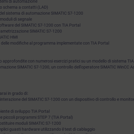
stemi di automazione
ello schema a contatti (LAD)
dell'operatore.
e del sistema di automazione SIMATIC S7-1200
 moduli di segnale
software del SIMATIC S7-1200 con TIA Portal
arametrizzazione SIMATIC S7-1200
IMATIC HMI
 delle modifiche al programma implementate con TIA Portal
 approfondite con numerosi esercizi pratici su un modello di sistema TIA
mazione SIMATIC S7-1200, un controllo dell'operatore SIMATIC WinCC A
rai in grado di:
'interazione del SIMATIC S7-1200 con un dispositivo di controllo e monito
biente di sviluppo TIA Portal
re piccoli programmi STEP 7 (TIA Portal)
sostituire moduli SIMATIC S7-1200
lici guasti hardware utilizzando il test di cablaggio