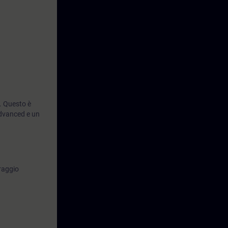
. Questo è
dvanced e un
raggio