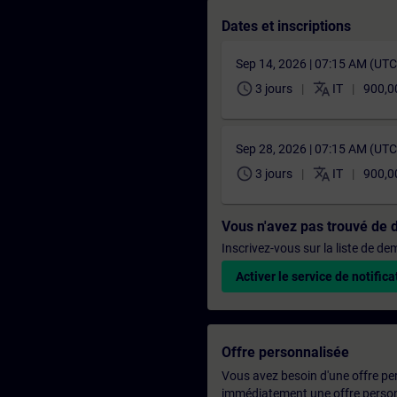
Dates et inscriptions
Sep 14, 2026 | 07:15 AM (UT
schedule
translate
3 jours
IT
900,0
Sep 28, 2026 | 07:15 AM (UT
schedule
translate
3 jours
IT
900,0
Vous n'avez pas trouvé de 
Inscrivez-vous sur la liste de d
Activer le service de notifica
Offre personnalisée
Vous avez besoin d'une offre pe
immédiatement une offre personn