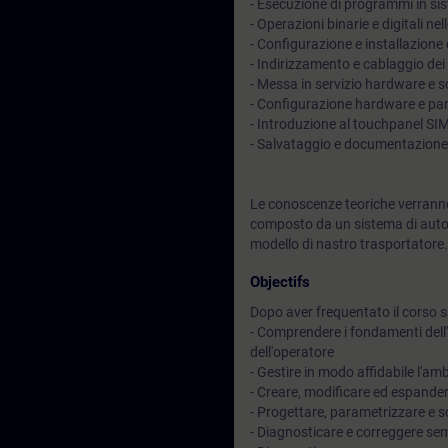
- Esecuzione di programmi in si
- Operazioni binarie e digitali n
- Configurazione e installazion
- Indirizzamento e cablaggio dei
- Messa in servizio hardware e 
- Configurazione hardware e p
- Introduzione al touchpanel S
- Salvataggio e documentazione
Le conoscenze teoriche verranno
composto da un sistema di auto
modello di nastro trasportatore.
Objectifs
Dopo aver frequentato il corso sa
- Comprendere i fondamenti dell
dell'operatore
- Gestire in modo affidabile l'am
- Creare, modificare ed espande
- Progettare, parametrizzare e 
- Diagnosticare e correggere semp