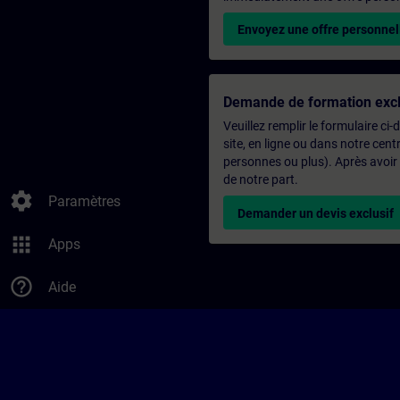
Envoyez une offre personnel
Demande de formation excl
Veuillez remplir le formulaire ci
site, en ligne ou dans notre ce
personnes ou plus). Après avoir
de notre part.
settings
Paramètres
Demander un devis exclusif
apps
Apps
help_outline
Aide