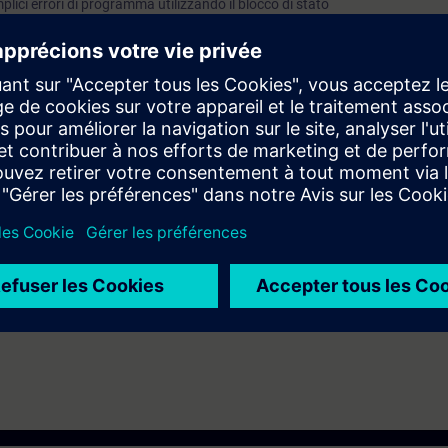
lici errori di programma utilizzando il blocco di stato
n servizio del sistema di automazione SIMATIC S7-1200
conoscenze base dei sistemi di automazione.
e in modalità Virtual Classroom.
ndire gli argomenti trattati tramite il nostro
SIE-learning 4.0
: SIE-12TSC
conseguire, dopo una prova di valutazione, il
SITRAIN Italian Certificati