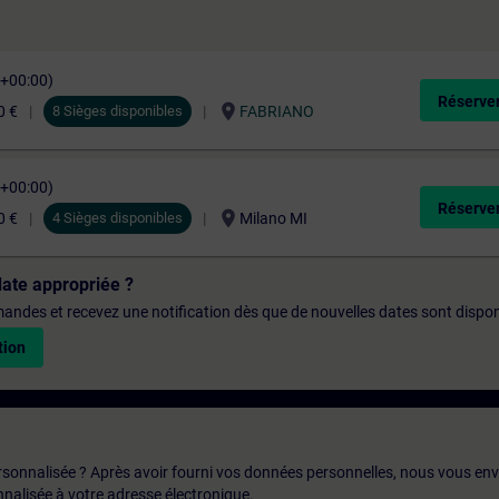
C+00:00)
Réserver
location_on
0 €
8 Sièges disponibles
FABRIANO
C+00:00)
Réserver
location_on
0 €
4 Sièges disponibles
Milano MI
date appropriée ?
emandes et recevez une notification dès que de nouvelles dates sont dispon
tion
rsonnalisée ? Après avoir fourni vos données personnelles, nous vous en
alisée à votre adresse électronique.