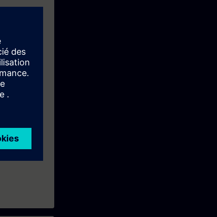
B, SIE-12CMS.
on Program