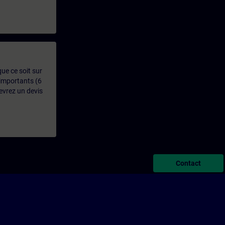
que ce soit sur
 importants (6
evrez un devis
Contact