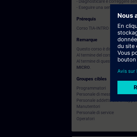
- Diagnosticare e correggere semp
- Eseguire una semplice messa i
Prérequis
Corso TIA-INTRO o equivalenti 
Remarque
Questo corso è disponibile anch
Al termine del corso puoi approfo
Al termine di questo corso puoi 
MICRO
.
Groupes cibles
Programmatori
Personale di messa in servizio
Personale addetto allo sviluppo
Manutentori
Personale di service
Operatori