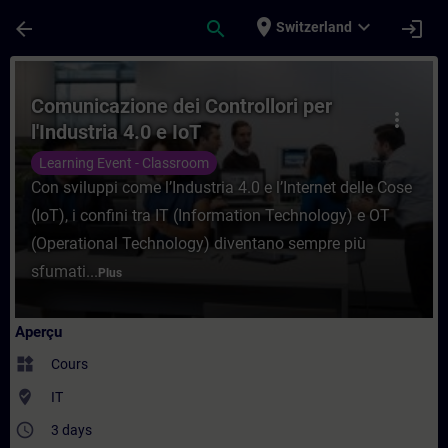
Passer au contenu principal
Page chargée
place
expand_more
arrow_back
search
login
Switzerland
Cours - Comunicazione dei Controllori per 
Comunicazione dei Controllori per
more_vert
l'Industria 4.0 e IoT
Learning Event - Classroom
Con sviluppi come l’Industria 4.0 e l’Internet delle Cose
(IoT), i confini tra IT (Information Technology) e OT
(Operational Technology) diventano sempre più
sfumati...
Plus
Aperçu
widgets
Cours
where_to_vote
IT
access_time
3 days