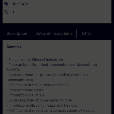
sell
IC-IPCOM
translate
IT
Description
Dates et inscriptions
Offre
Contenu
- Fondamenti di Ethernet Industriale
- Panoramica delle opzioni di comunicazione dei controllori
SIMATIC
- Comunicazione con protocolli standard (Open User
Communication)
- Diagnostica di rete (incluso Wireshark)
- Comunicazione sicura
- Introduzione a OPC UA
- Controllori SIMATIC come server OPC UA
- Introduzione alla comunicazione IoT e cloud
- MQTT come standard per la comunicazione IoT e cloud