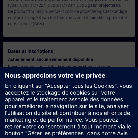
type FC721 FC722/FC723/FC724/FC726 gaan projecteren.
De producttraining is bedoeld voor de projecteringsdeskundige
conform bijlage 8 van het Centrum voor Criminaliteitspreventie
en Veiligheid (CCV)
Dates et inscriptions
Actuellement, aucun événement disponible
Inscrivez-vous sur la liste de demandes et recevez une
notification dès que de nouvelles dates sont disponibles.
Activer le service de notification
Offre personnalisée
Vous avez besoin d'une offre personnalisée ? Après avoir fourni
vos données personnelles, nous vous enverrons immédiatement
une offre personnalisée à votre adresse électronique.