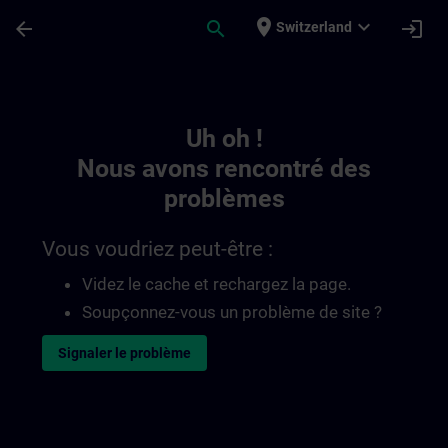
Passer au contenu principal
Page chargée
place
expand_more
arrow_back
search
login
Switzerland
Toc | SITRAIN
Uh oh !
Nous avons rencontré des
problèmes
Vous voudriez peut-être :
Videz le cache et rechargez la page.
Soupçonnez-vous un problème de site ?
Signaler le problème