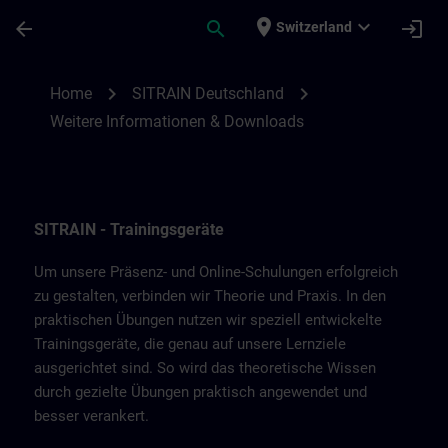
Skip To Main Content
Page Loaded
place
expand_more
arrow_back
search
login
Switzerland
Weitere Informationen & Downloads von 
chevron_right
chevron_right
Home
SITRAIN Deutschland
Weitere Informationen & Downloads
SITRAIN - Trainingsgeräte
Um unsere Präsenz- und Online-Schulungen erfolgreich
zu gestalten, verbinden wir Theorie und Praxis. In den
praktischen Übungen nutzen wir speziell entwickelte
Trainingsgeräte, die genau auf unsere Lernziele
ausgerichtet sind. So wird das theoretische Wissen
durch gezielte Übungen praktisch angewendet und
besser verankert.