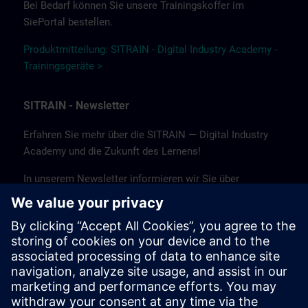
Bei Bedarf können Sie unsere Trainingskoffer im
SiePortal bestellen.
Produktmitteilung: SITRAIN - Digital Industry Academy -
Trainingsgeräte >
SITRAIN - Newsletter
Erfahren Sie mehr über die SITRAIN — Digital Industry
Academy und die Zukunft des Lernens!
In unserem Newsletter informieren wir Sie über
Neuigkeiten und Trends, Erfolgsgeschichten sowie
aktuelle Angebote und Kurse.
Abonnieren Sie noch heute unseren Newsletter und
bleiben Sie auf dem Laufenden!
(Nur auf Deutsch verfügbar.)
Newsletter abonnieren >