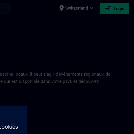
place
expand_more
login
earch
Switzerland
Login
oins locaux. Il peut s'agir d'événements régionaux, de
 ce qui est disponible dans votre pays et découvrez
e