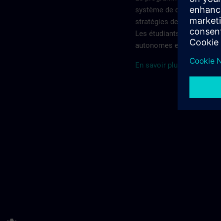
système de double trainin
stratégies de dépannage et
Les étudiants titulaires d
autonomes et professionn
En savoir plus sur le SMS