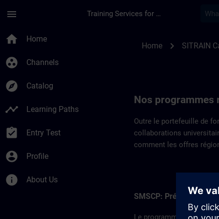
Skip To Main Content
Page Loaded
menu
Training Services for Digital Industries
Programmes régiona
home
Home
chevron_right
Home
SITRAIN C
group_work
Channels
explore
Catalog
Nos programmes 
timeline
Learning Paths
Outre le portefeuille de 
assignment_turned_in
Entry Test
collaborations universitai
comment les offres régio
account_circle
Profile
info
About Us
SMSCP: Préparer la main
Le programme de certifi