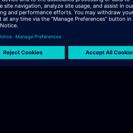
g allemand avec le savoir-faire de Siemens pour enseigner les
 l'expertise transférable.
'une certification Siemens Mechatronic sont des employés flexibles,
els.
CP >