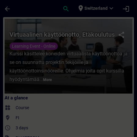
Skip To Main Content
Page Loaded
place
expand_more
arrow_back
search
login
Switzerland
Course - Virtuaalinen käyttöönotto, Etäkou
Virtuaalinen käyttöönotto, Etäkoulutus
share
Learning Event - Online
Kurssi käsittelee koneiden virtuaalista käyttöönottoa ja
se on suunnattu projektin tekijöille ja
käyttöönottoinsinööreille. Ohjelmia joita opit kurssilla
hyödyntämää...
More
At a glance
widgets
Course
where_to_vote
FI
access_time
3 days