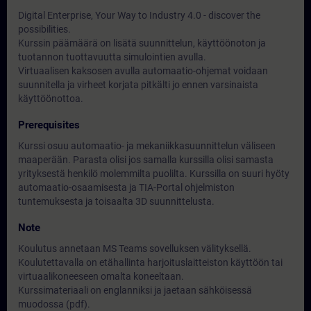
Digital Enterprise, Your Way to Industry 4.0 - discover the
possibilities.
Kurssin päämäärä on lisätä suunnittelun, käyttöönoton ja
tuotannon tuottavuutta simulointien avulla.
Virtuaalisen kaksosen avulla automaatio-ohjemat voidaan
suunnitella ja virheet korjata pitkälti jo ennen varsinaista
käyttöönottoa.
Prerequisites
Kurssi osuu automaatio- ja mekaniikkasuunnittelun väliseen
maaperään. Parasta olisi jos samalla kurssilla olisi samasta
yrityksestä henkilö molemmilta puolilta. Kurssilla on suuri hyöty
automaatio-osaamisesta ja TIA-Portal ohjelmiston
tuntemuksesta ja toisaalta 3D suunnittelusta.
Note
Koulutus annetaan MS Teams sovelluksen välityksellä.
Koulutettavalla on etähallinta harjoituslaitteiston käyttöön tai
virtuaalikoneeseen omalta koneeltaan.
Kurssimateriaali on englanniksi ja jaetaan sähköisessä
muodossa (pdf).