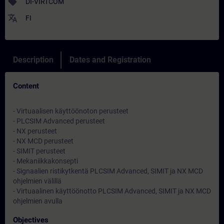
sell
DI-VIRTCOM
translate
FI
Description
Dates and Registration
Content
- Virtuaalisen käyttöönoton perusteet
- PLCSIM Advanced perusteet
- NX perusteet
- NX MCD perusteet
- SIMIT perusteet
- Mekaniikkakonsepti
- Signaalien ristikytkentä PLCSIM Advanced, SIMIT ja NX MCD
ohjelmien välillä
- Virtuaalinen käyttöönotto PLCSIM Advanced, SIMIT ja NX MCD
ohjelmien avulla
Objectives