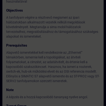
használatával
Objectives
A tanfolyam végére a résztvevő megismeri az ipari
hálózatokban alkalmazott vezeték nélküli megoldások
követelményeit. Megtanulja a sima mobil hálózatok
tervezéséhez, megvalósításához és támogatásához szükséges
alapokat és ismereteket.
Prerequisites
Alapvető ismeretekkel kell rendelkeznie az „Ethernet”
témakörben, ismernie kell a topológiákat, az átviteli
folyamatokat, a címzést, az adatátvitelt, és értenie kell a
kapcsolódó szakszókincset. Hasznos, ha ismeri a routerek,
switch-ek, hub-ok működési elveit és az OSI referencia modellt.
Előnyös a SIMATIC S7 alapvető ismerete és az ST-PRO2 vagy ST-
SERV2 tanfolyamokon szerzett ismeretek.
Note
A képzés és a hozzá kapcsolódó tananyag nyelve angol.