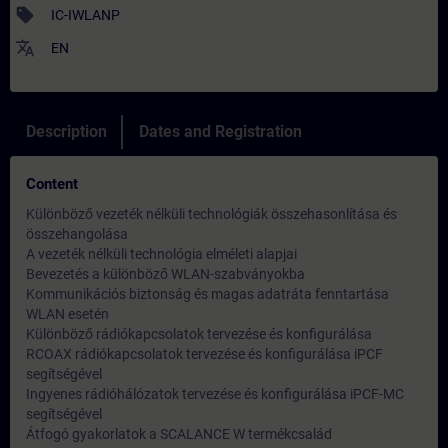
sell
IC-IWLANP
translate
EN
Description
Dates and Registration
Content
Különböző vezeték nélküli technológiák összehasonlítása és
összehangolása
A vezeték nélküli technológia elméleti alapjai
Bevezetés a különböző WLAN-szabványokba
Kommunikációs biztonság és magas adatráta fenntartása
WLAN esetén
Különböző rádiókapcsolatok tervezése és konfigurálása
RCOAX rádiókapcsolatok tervezése és konfigurálása iPCF
segítségével
Ingyenes rádióhálózatok tervezése és konfigurálása iPCF-MC
segítségével
Átfogó gyakorlatok a SCALANCE W termékcsalád