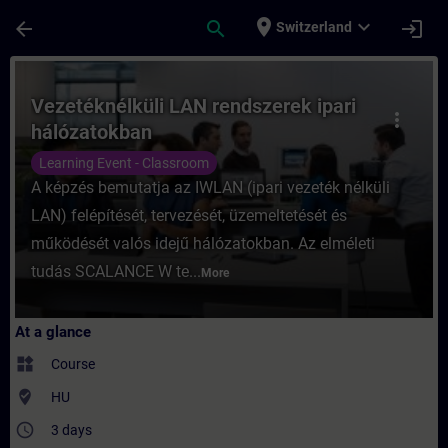
Skip To Main Content
Page Loaded
place
expand_more
arrow_back
search
login
Switzerland
Course - Vezetéknélküli LAN rendszerek ip
Vezetéknélküli LAN rendszerek ipari
more_vert
hálózatokban
Learning Event - Classroom
A képzés bemutatja az IWLAN (ipari vezeték nélküli
LAN) felépítését, tervezését, üzemeltetését és
működését valós idejű hálózatokban. Az elméleti
tudás SCALANCE W te...
More
At a glance
widgets
Course
where_to_vote
HU
access_time
3 days