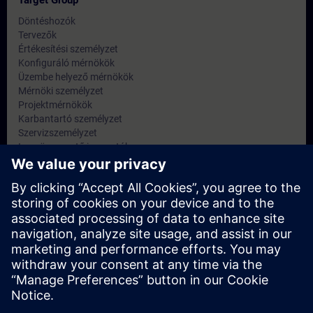
Target Group
Döntéshozók
Tervezők
Értékesítési személyzet
Konfiguráló mérnökök
Üzembe helyező mérnökök
Mérnöki személyzet
Projektmérnökök
Karbantartó személyzet
Szervizszemélyzet
Ipar: ügyvezető igazgatók
IT: informatikai igazgatók, hálózattervezők és rendszergazdák
Dates And Registration
Currently, no events available
Add yourself to the course request list and you will be notified
when new dates become available.
Activate notification service