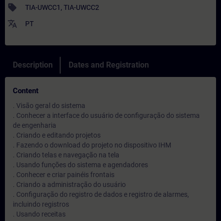
sell
TIA-UWCC1, TIA-UWCC2
translate
PT
Description
Dates and Registration
Content
. Visão geral do sistema
. Conhecer a interface do usuário de configuração do sistema
de engenharia
. Criando e editando projetos
. Fazendo o download do projeto no dispositivo IHM
. Criando telas e navegação na tela
. Usando funções do sistema e agendadores
. Conhecer e criar painéis frontais
. Criando a administração do usuário
. Configuração do registro de dados e registro de alarmes,
incluindo registros
. Usando receitas