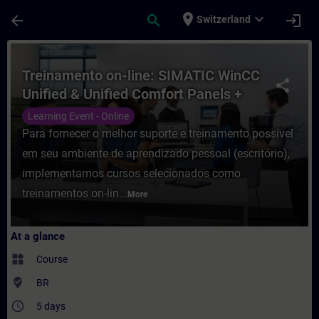
Skip To Main Content
Page Loaded
place
expand_more
arrow_back
search
login
Switzerland
Course - Treinamento on-line: SIMATIC Wi
Treinamento on-line: SIMATIC WinCC
share
Unified & Unified Comfort Panels +
SIMATIC WinCC Unified para PC-
Learning Event - Online
Systems
Para fornecer o melhor suporte e treinamento possível
em seu ambiente de aprendizado pessoal (escritório),
implementamos cursos selecionados como
treinamentos on-lin...
More
At a glance
widgets
Course
where_to_vote
BR
access_time
5 days