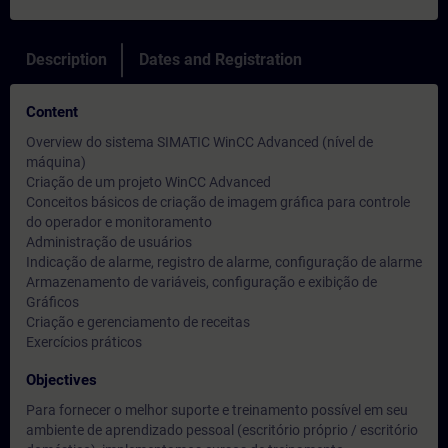
Description
Dates and Registration
Content
Overview do sistema SIMATIC WinCC Advanced (nível de
máquina)
Criação de um projeto WinCC Advanced
Conceitos básicos de criação de imagem gráfica para controle
do operador e monitoramento
Administração de usuários
Indicação de alarme, registro de alarme, configuração de alarme
Armazenamento de variáveis, configuração e exibição de
Gráficos
Criação e gerenciamento de receitas
Exercícios práticos
Objectives
Para fornecer o melhor suporte e treinamento possível em seu
ambiente de aprendizado pessoal (escritório próprio / escritório