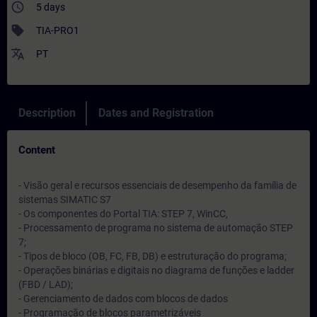
access_time
5 days
sell
TIA-PRO1
translate
PT
Description
Dates and Registration
Content
- Visão geral e recursos essenciais de desempenho da família de
sistemas SIMATIC S7
- Os componentes do Portal TIA: STEP 7, WinCC,
- Processamento de programa no sistema de automação STEP
7;
- Tipos de bloco (OB, FC, FB, DB) e estruturação do programa;
- Operações binárias e digitais no diagrama de funções e ladder
(FBD / LAD);
- Gerenciamento de dados com blocos de dados
- Programação de blocos parametrizáveis