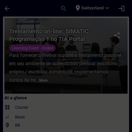
Skip To Main Content
Page Loaded
place
expand_more
arrow_back
search
login
Switzerland
Course - Treinamento on-line: SIMATIC Pro
Treinamento on-line: SIMATIC
share
Programação 1 no TIA Portal
Learning Event - Online
Para fornecer o melhor suporte e treinamento possível
em seu ambiente de aprendizado pessoal (escritório
próprio / escritório doméstico), implementamos
cursos de tre...
More
At a glance
widgets
Course
Basic
where_to_vote
BR