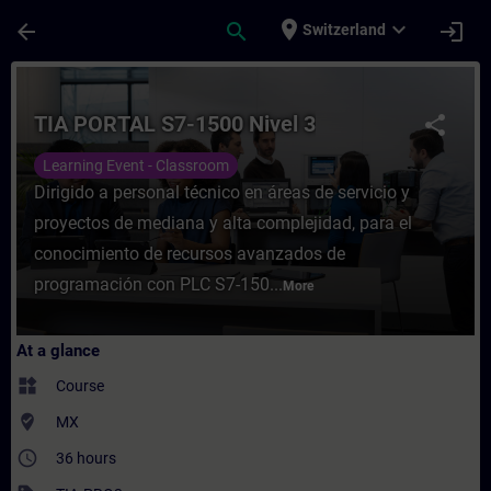
Skip To Main Content
Page Loaded
place
expand_more
arrow_back
search
login
Switzerland
Course - TIA PORTAL S7-1500 Nivel 3 - Tra
TIA PORTAL S7-1500 Nivel 3
share
Learning Event - Classroom
Dirigido a personal técnico en áreas de servicio y
proyectos de mediana y alta complejidad, para el
conocimiento de recursos avanzados de
programación con PLC S7-150...
More
At a glance
widgets
Course
where_to_vote
MX
access_time
36 hours