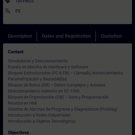
sell
TIA-PRO3
translate
ES
Description
Dates and Registration
Quotation
Content
Simuladores y Direccionamiento
Puesta en Marcha de Hardware y Software
Bloques Estructurados (FC & FB) – Llamado, Instanciamiento,
Parametrización y Reusabilidad
Bloques de Batos (DB) – Datos Complejos y Accesos
Direccionamiento indirecto en S7-1500
Bloques de Organización (OB) – Usos y Programación
Recetas en HMI
Sistema de Alarmas de Programa y Diagnósticos (ProDiag)
Introducción a Redes Industriales
Introducción a Objetos Tecnológicos
Objectives