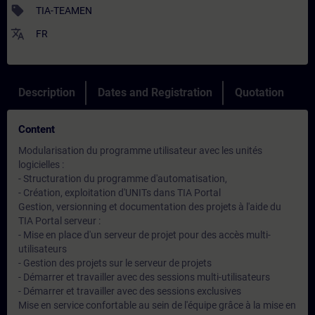
sell
TIA-TEAMEN
translate
FR
Description
Dates and Registration
Quotation
Content
Modularisation du programme utilisateur avec les unités
logicielles :
- Structuration du programme d'automatisation,
- Création, exploitation d'UNITs dans TIA Portal
Gestion, versionning et documentation des projets à l'aide du
TIA Portal serveur :
- Mise en place d'un serveur de projet pour des accès multi-
utilisateurs
- Gestion des projets sur le serveur de projets
- Démarrer et travailler avec des sessions multi-utilisateurs
- Démarrer et travailler avec des sessions exclusives
Mise en service confortable au sein de l'équipe grâce à la mise en