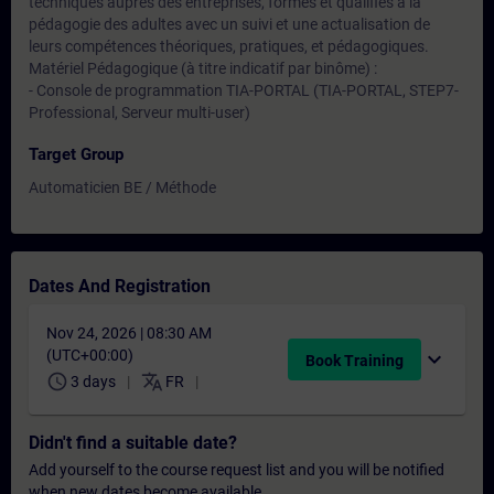
techniques auprès des entreprises, formés et qualifiés à la
pédagogie des adultes avec un suivi et une actualisation de
leurs compétences théoriques, pratiques, et pédagogiques.
Matériel Pédagogique (à titre indicatif par binôme) :
- Console de programmation TIA-PORTAL (TIA-PORTAL, STEP7-
Professional, Serveur multi-user)
Target Group
Automaticien BE / Méthode
Dates And Registration
Nov 24, 2026 | 08:30 AM
(UTC+00:00)
expand_more
Book Training
schedule
translate
3 days
FR
Didn't find a suitable date?
Add yourself to the course request list and you will be notified
when new dates become available.