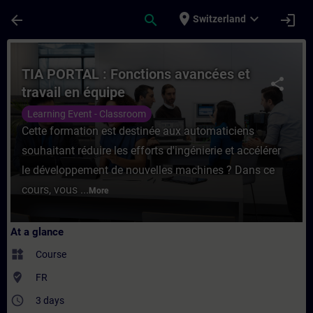
Skip To Main Content
Page Loaded
place
expand_more
arrow_back
search
login
Switzerland
Course - TIA PORTAL : Fonctions avancées 
TIA PORTAL : Fonctions avancées et
share
travail en équipe
Learning Event - Classroom
Cette formation est destinée aux automaticiens
souhaitant réduire les efforts d'ingénierie et accélérer
le développement de nouvelles machines ? Dans ce
cours, vous ...
More
At a glance
widgets
Course
where_to_vote
FR
access_time
3 days