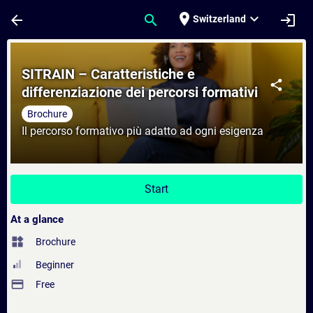
Skip To Main Content
Page Loaded
place
expand_more
arrow_back
search
login
Switzerland
Course - SITRAIN – Caratteristiche e diffe
SITRAIN – Caratteristiche e
share
differenziazione dei percorsi formativi
Brochure
Il percorso formativo più adatto ad ogni esigenza
Start
At a glance
widgets
Brochure
Beginner
payment
Free