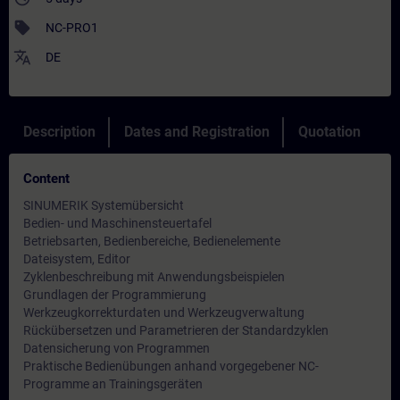
sell
NC-PRO1
translate
DE
Description
Dates and Registration
Quotation
Content
SINUMERIK Systemübersicht
Bedien- und Maschinensteuertafel
Betriebsarten, Bedienbereiche, Bedienelemente
Dateisystem, Editor
Zyklenbeschreibung mit Anwendungsbeispielen
Grundlagen der Programmierung
Werkzeugkorrekturdaten und Werkzeugverwaltung
Rückübersetzen und Parametrieren der Standardzyklen
Datensicherung von Programmen
Praktische Bedienübungen anhand vorgegebener NC-
Programme an Trainingsgeräten