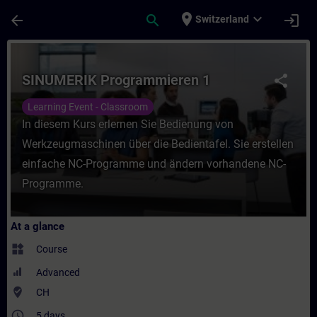
Skip To Main Content
Page Loaded
place
expand_more
arrow_back
search
login
Switzerland
Course - SINUMERIK Programmieren 1 - Tra
SINUMERIK Programmieren 1
share
Learning Event - Classroom
In diesem Kurs erlernen Sie Bedienung von
Werkzeugmaschinen über die Bedientafel. Sie erstellen
einfache NC-Programme und ändern vorhandene NC-
Programme.
At a glance
widgets
Course
Advanced
where_to_vote
CH
access_time
5 days