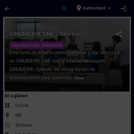
Skip To Main Content
Page Loaded
place
expand_more
arrow_back
search
login
Switzerland
Course - SINUMERIK ONE - Servicio - Train
SINUMERIK ONE - Servicio
share
Learning Event - Classroom
Este curso te enseña cómo mantener y dar servicio a
un SINUMERIK ONE con la interfaz de usuario
SINUMERIK Operate. Se utiliza equipo de
entrenamiento para ejercicios...
More
At a glance
widgets
Course
where_to_vote
MX
access_time
36 hours