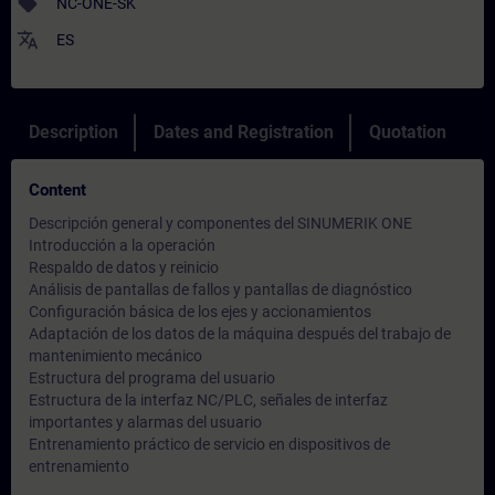
sell
NC-ONE-SK
translate
ES
Description
Dates and Registration
Quotation
Content
Descripción general y componentes del SINUMERIK ONE
Introducción a la operación
Respaldo de datos y reinicio
Análisis de pantallas de fallos y pantallas de diagnóstico
Configuración básica de los ejes y accionamientos
Adaptación de los datos de la máquina después del trabajo de
mantenimiento mecánico
Estructura del programa del usuario
Estructura de la interfaz NC/PLC, señales de interfaz
importantes y alarmas del usuario
Entrenamiento práctico de servicio en dispositivos de
entrenamiento