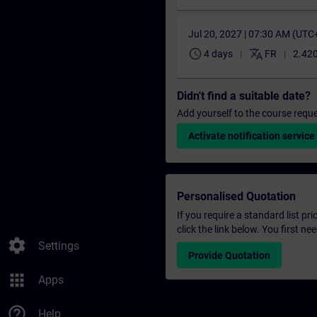
Jul 20, 2027 | 07:30 AM (UTC
schedule
translate
4 days
FR
2.420
Didn't find a suitable date?
Add yourself to the course reque
Activate notification service
Personalised Quotation
If you require a standard list pr
click the link below. You first n
settings
Settings
Provide Quotation
apps
Apps
help_outline
Help