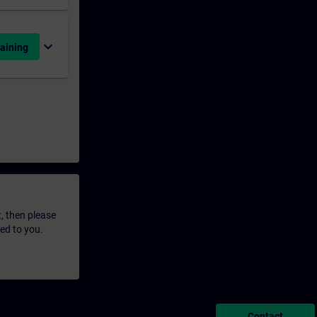
expand_more
aining
t, then please
led to you.
Contact