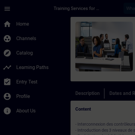
Skip To Main Content
Page Loaded
menu
Training Services for Digital Industries
Course - Simulation 
home
Home
group_work
Channels
explore
Catalog
timeline
Learning Paths
assignment_turned_in
Entry Test
Description
Dates and R
account_circle
Profile
Content
info
About Us
- Interconnexion des contrôleurs
- Introduction des 3 niveaux de 