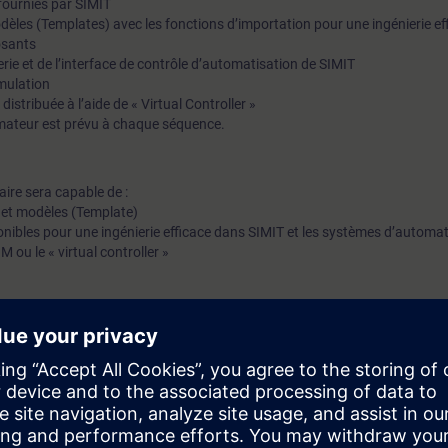
 fournies par SIMIT
odèles (Templates) avec les fonctions d’importation pour une ingénierie ef
osants
ie et de l’interface de contrôle d’automatisation de SIMIT
imulation
istribuée à l’aide de « Virtual Controller »
mateur est prévu à chaque séquence.
iaire sera capable de :
 et modèles (Template)
isponibles pour une ingénierie efficace dans SIMIT et les systèmes d’automa
ou le « virtual controller »
 PCS7-BASIS et une expérience pratique de l’application de ces connais
mation SITRAIN : 11 93 00 205 93