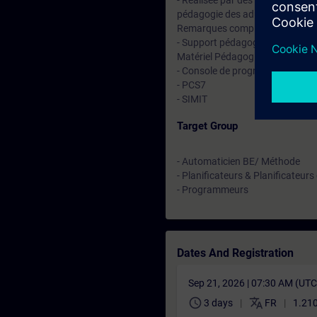
- Réalisée par des experts assur
pédagogie des adultes avec un s
Remarques complémentaires :
- Support pédagogique en Angla
Matériel Pédagogique (à titre ind
- Console de programmation
- PCS7
- SIMIT
Target Group
- Automaticien BE/ Méthode
- Planificateurs & Planificateurs
- Programmeurs
Dates And Registration
Sep 21, 2026 | 07:30 AM (UT
schedule
translate
3 days
FR
1.210