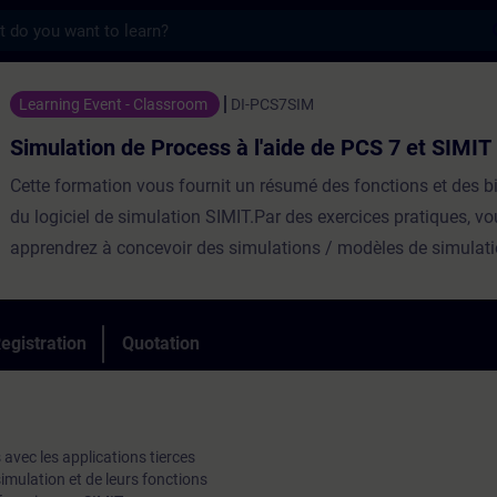
s
de Process à l'aide de PCS 7 et SIMIT - Tr
Learning Event - Classroom
DI-PCS7SIM
Simulation de Process à l'aide de PCS 7 et SIMIT
Cette formation vous fournit un résumé des fonctions et des b
du logiciel de simulation SIMIT.Par des exercices pratiques, v
apprendrez à concevoir des simulations / modèles de simulati
le logiciel d’automatisation PCS 7.L'interaction parfaite de tous
composants intégrés dans SIMIT vous permet de produire dur
longtemps dans la plus haute qualité et de mettre de nouveaux
egistration
Quotation
le marché beaucoup plus rapidement.Répartition40% Théorie,
PratiqueParticipants max8Evaluation des acquisOuiEligible C
ⓘNonCertificationNon
 avec les applications tierces
simulation et de leurs fonctions