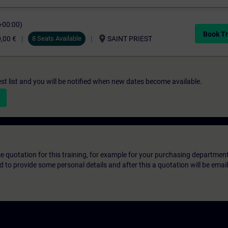
+00:00)
Book Tr
location_on
,00 €
8 Seats Available
SAINT PRIEST
st list and you will be notified when new dates become available.
ice quotation for this training, for example for your purchasing departmen
eed to provide some personal details and after this a quotation will be emai