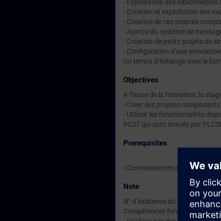
- Exploitation des bibliothèques
- Création et exploitation des m
- Création de ces propres comp
- Aperçu du système de messager
- Création de petits projets de s
- Configuration d’une simulation d
Un temps d’échange avec le for
Objectives
A l’issue de la formation, le stag
- Créer ses propres composants
- Utiliser les fonctionnalités d
PCS7 qui sont émulés par PLCSIM 
Prerequisites
- Connaissances en PCS 7 niveau
Note
N° d’existence du centre de for
Compétences formateur :