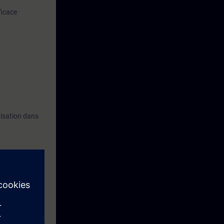
ficace
tisation dans
sances