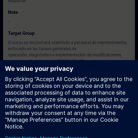
industrial.
Note
-
Target Group
El curso se encontrará orientado a personal de mantenimiento,
enfocado en las tareas generales de
operación, diagnóstico e implementación de modificaciones
menores sobre el sistema SCADA WinCC
y su infraestructura de virtualización.
Dates And Registration
Currently, no events available
Add yourself to the course request list and you will be notified
when new dates become available.
Activate notification service