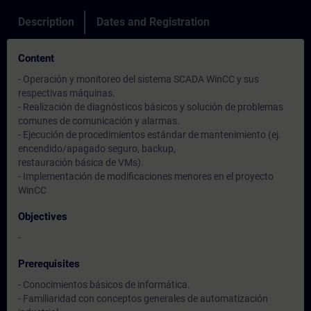
Description
Dates and Registration
Content
- Operación y monitoreo del sistema SCADA WinCC y sus
respectivas máquinas.
- Realización de diagnósticos básicos y solución de problemas
comunes de comunicación y alarmas.
- Ejecución de procedimientos estándar de mantenimiento (ej.
encendido/apagado seguro, backup,
restauración básica de VMs).
- Implementación de modificaciones menores en el proyecto
WinCC
Objectives
-
Prerequisites
- Conocimientos básicos de informática.
- Familiaridad con conceptos generales de automatización