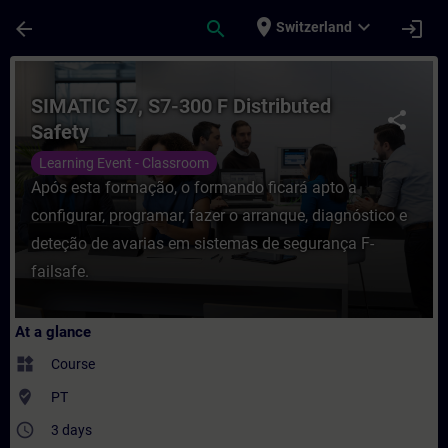
Skip To Main Content
Page Loaded
place
expand_more
arrow_back
search
login
Switzerland
Course - SIMATIC S7, S7-300 F Distributed 
SIMATIC S7, S7-300 F Distributed
share
Safety
Learning Event - Classroom
Após esta formação, o formando ficará apto a
configurar, programar, fazer o arranque, diagnóstico e
deteção de avarias em sistemas de segurança F-
failsafe.
At a glance
widgets
Course
where_to_vote
PT
access_time
3 days