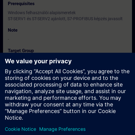
Prerequisites
Windows felhasználói alapismeretek
ST-SERV1 és ST-SERV2 ajánlott, S7-PROFIBUS képzés javasolt
Note
-
Target Group
Programozók és vezető karbantartók
Dates And Registration
Currently, no events available
Add yourself to the course request list and you will be notified
when new dates become available.
Activate notification service