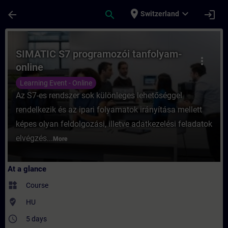
Skip To Main Content
Page Loaded
place
expand_more
arrow_back
search
login
Switzerland
Course - SIMATIC S7 programozói tanfolyam
SIMATIC S7 programozói tanfolyam-
more_vert
online
Learning Event - Online
Az S7-es rendszer sok különleges lehetőséggel
rendelkezik és az ipari folyamatok irányítása mellett
képes olyan feldolgozási, illetve adatkezelési feladatok
elvégzés...
More
At a glance
widgets
Course
where_to_vote
HU
access_time
5 days