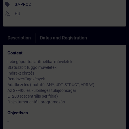
sell
S7-PRO2
translate
HU
Description
Dates and Registration
Content
Lebegőpontos aritmetikai műveletek
Státuszbit függő műveletek
Indirekt címzés
Rendszerfüggvények
Adatkezelés (mutató, ANY, UDT, STRUCT, ARRAY)
Az S7-400 és különleges tulajdonságai
ET200 (decentrális periféria)
Objektumorientált programozás
Objectives
-