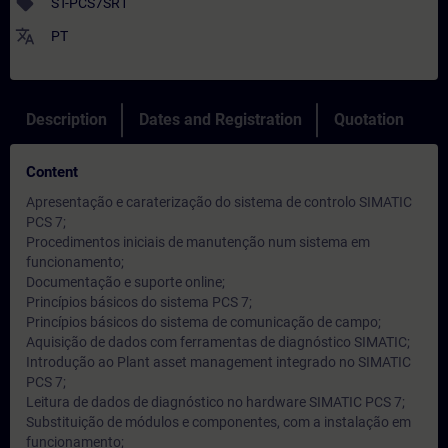
sell
ST-PCS7SR1
translate
PT
Description
Dates and Registration
Quotation
Content
Apresentação e caraterização do sistema de controlo SIMATIC
PCS 7;
Procedimentos iniciais de manutenção num sistema em
funcionamento;
Documentação e suporte online;
Princípios básicos do sistema PCS 7;
Princípios básicos do sistema de comunicação de campo;
Aquisição de dados com ferramentas de diagnóstico SIMATIC;
Introdução ao Plant asset management integrado no SIMATIC
PCS 7;
Leitura de dados de diagnóstico no hardware SIMATIC PCS 7;
Substituição de módulos e componentes, com a instalação em
funcionamento;