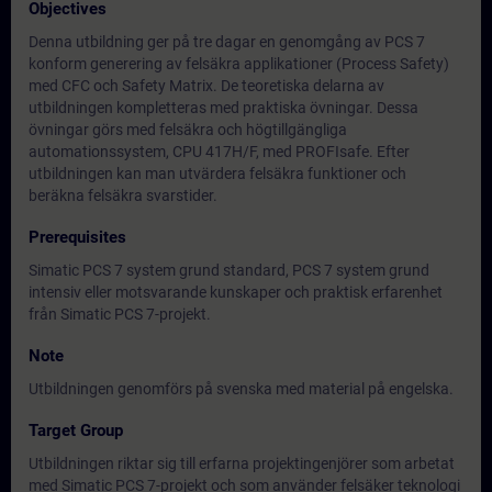
Objectives
Denna utbildning ger på tre dagar en genomgång av PCS 7
konform generering av felsäkra applikationer (Process Safety)
med CFC och Safety Matrix. De teoretiska delarna av
utbildningen kompletteras med praktiska övningar. Dessa
övningar görs med felsäkra och högtillgängliga
automationssystem, CPU 417H/F, med PROFIsafe. Efter
utbildningen kan man utvärdera felsäkra funktioner och
beräkna felsäkra svarstider.
Prerequisites
Simatic PCS 7 system grund standard, PCS 7 system grund
intensiv eller motsvarande kunskaper och praktisk erfarenhet
från Simatic PCS 7-projekt.
Note
Utbildningen genomförs på svenska med material på engelska.
Target Group
Utbildningen riktar sig till erfarna projektingenjörer som arbetat
med Simatic PCS 7-projekt och som använder felsäker teknologi