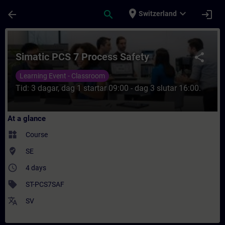
Skip To Main Content
Page Loaded
place
expand_more
arrow_back
search
login
Switzerland
Course - Simatic PCS 7 Process Safety - T
Simatic PCS 7 Process Safety
share
Learning Event - Classroom
Tid: 3 dagar, dag 1 startar 09:00 - dag 3 slutar 16:00.
At a glance
widgets
Course
where_to_vote
SE
access_time
4 days
sell
ST-PCS7SAF
translate
SV