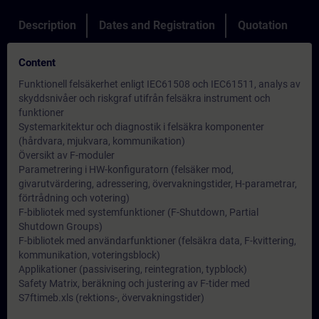
Description
Dates and Registration
Quotation
Content
Funktionell felsäkerhet enligt IEC61508 och IEC61511, analys av
skyddsnivåer och riskgraf utifrån felsäkra instrument och
funktioner
Systemarkitektur och diagnostik i felsäkra komponenter
(hårdvara, mjukvara, kommunikation)
Översikt av F-moduler
Parametrering i HW-konfiguratorn (felsäker mod,
givarutvärdering, adressering, övervakningstider, H-parametrar,
förtrådning och votering)
F-bibliotek med systemfunktioner (F-Shutdown, Partial
Shutdown Groups)
F-bibliotek med användarfunktioner (felsäkra data, F-kvittering,
kommunikation, voteringsblock)
Applikationer (passivisering, reintegration, typblock)
Safety Matrix, beräkning och justering av F-tider med
S7ftimeb.xls (rektions-, övervakningstider)