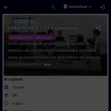
Skip To Main Content
Page Loaded
place
expand_more
arrow_back
search
login
Switzerland
Course - SIMATIC PCS 7 OS Engineering - T
SIMATIC PCS 7 OS Engineering
share
Learning Event - Classroom
Como planejador de projetos e programador de
sistemas de controle de processos, você aprenderá
sobre as possibilidades dos dispositivos de operação
e monitoramento d...
More
At a glance
widgets
Course
where_to_vote
BR
access_time
5 days