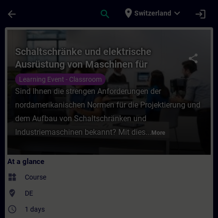
Skip To Main Content
Page Loaded
place
expand_more
arrow_back
search
login
Switzerland
Course - Schaltschränke und elektrische 
Schaltschränke und elektrische
share
Ausrüstung von Maschinen für
Nordamerika (UL508A, NFPA79, CSA
Learning Event - Classroom
C22.2 No. 286/301) (Präsenz-Training)
Sind Ihnen die strengen Anforderungen der
nordamerikanischen Normen für die Projektierung und
dem Aufbau von Schaltschränken und
Industriemaschinen bekannt? Mit dies...
More
At a glance
widgets
Course
where_to_vote
DE
access_time
1 days