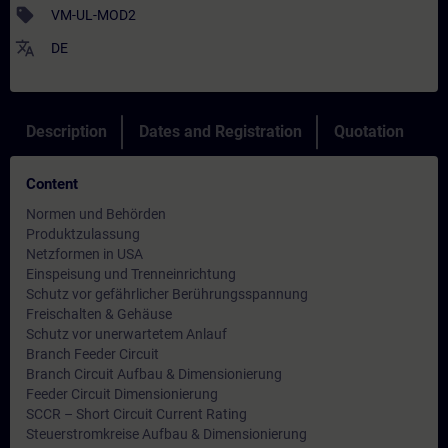
sell
VM-UL-MOD2
translate
DE
Description
Dates and Registration
Quotation
Content
Normen und Behörden
Produktzulassung
Netzformen in USA
Einspeisung und Trenneinrichtung
Schutz vor gefährlicher Berührungsspannung
Freischalten & Gehäuse
Schutz vor unerwartetem Anlauf
Branch Feeder Circuit
Branch Circuit Aufbau & Dimensionierung
Feeder Circuit Dimensionierung
SCCR – Short Circuit Current Rating
Steuerstromkreise Aufbau & Dimensionierung