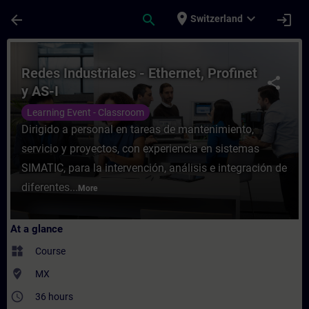
Skip To Main Content
Page Loaded
place
expand_more
arrow_back
search
login
Switzerland
Course - Redes Industriales - Ethernet, Pro
Redes Industriales - Ethernet, Profinet
share
y AS-I
Learning Event - Classroom
Dirigido a personal en tareas de mantenimiento,
servicio y proyectos, con experiencia en sistemas
SIMATIC, para la intervención, análisis e integración de
diferentes...
More
At a glance
widgets
Course
where_to_vote
MX
access_time
36 hours