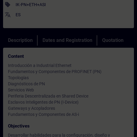
sell
IK-PN+ETH+ASI
translate
ES
Description
Dates and Registration
Quotation
Content
Introducción a Industrial Ethernet
Fundamentos y Componentes de PROFINET (PN)
Topologías
Diagnósticos de PN
Servicios Web
Periferia Descentralizada en Shared Device
Esclavos Inteligentes de PN (I-Device)
Gateways y Acopladores
Fundamentos y Componentes de AS-i
Objectives
Desarrollar habilidades para la configuración, diseño y