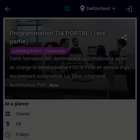
Skip To Main Content
Page Loaded
place
expand_more
arrow_back
search
login
Switzerland
Course - Programmation TIA PORTAL (1ère p
Programmation TIA PORTAL (1ère
share
partie)
Learning Event - Classroom
Cette formation est destinée aux automaticiens ayant
en charge le développement ou la mise en service d'un
équipement automatisé. Le Total Integrated
Automation Port...
More
At a glance
widgets
Course
where_to_vote
FR
access_time
5 days