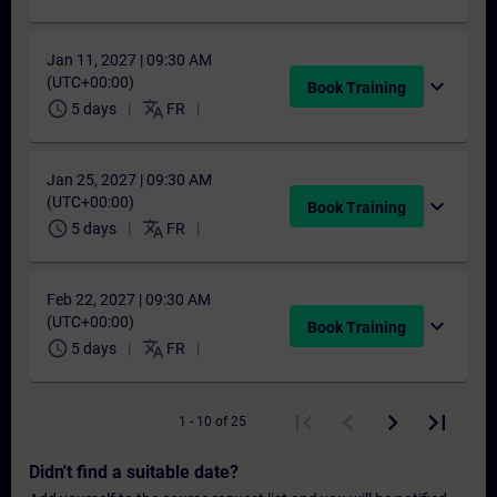
Jan 11, 2027 | 09:30 AM
(UTC+00:00)
expand_more
Book Training
schedule
translate
5 days
FR
Jan 25, 2027 | 09:30 AM
(UTC+00:00)
expand_more
Book Training
schedule
translate
5 days
FR
Feb 22, 2027 | 09:30 AM
(UTC+00:00)
expand_more
Book Training
schedule
translate
5 days
FR
1 - 10 of 25
Didn't find a suitable date?