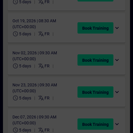
schedule
translate
5 days
FR
Oct 19, 2026 | 08:30 AM
(UTC+00:00)
expand_more
Book Training
schedule
translate
5 days
FR
Nov 02, 2026 | 09:30 AM
(UTC+00:00)
expand_more
Book Training
schedule
translate
5 days
FR
Nov 23, 2026 | 09:30 AM
(UTC+00:00)
expand_more
Book Training
schedule
translate
5 days
FR
Dec 07, 2026 | 09:30 AM
(UTC+00:00)
expand_more
Book Training
schedule
translate
5 days
FR