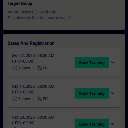
Target Group
Automaticien BE / Méthode
Technicien de Maintenance niveau 2
Dates And Registration
Sep 07, 2026 | 08:30 AM
(UTC+00:00)
expand_more
Book Training
schedule
translate
5 days
FR
Sep 14, 2026 | 08:30 AM
(UTC+00:00)
expand_more
Book Training
schedule
translate
5 days
FR
Sep 28, 2026 | 08:30 AM
(UTC+00:00)
expand_more
Book Training