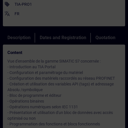
sell
TIA-PRO1
translate
FR
Description
Dates and Registration
Quotation
Content
Vue d'ensemble de la gamme SIMATIC S7 concernée :
- Introduction au TIA Portal
- Configuration et paramétrage du matériel
- Configuration des matériels raccordés au réseau PROFINET
- Création et utilisation des variables API (tags) et adressage
Absolu /symbolique
- Bloc de programme et éditeur
- Opérations binaires
- Opérations numériques selon IEC 1131
- Présentation et utilisation d'un bloc de données avec accès
optimisé ou non
- Programmation des fonctions et blocs fonctionnels