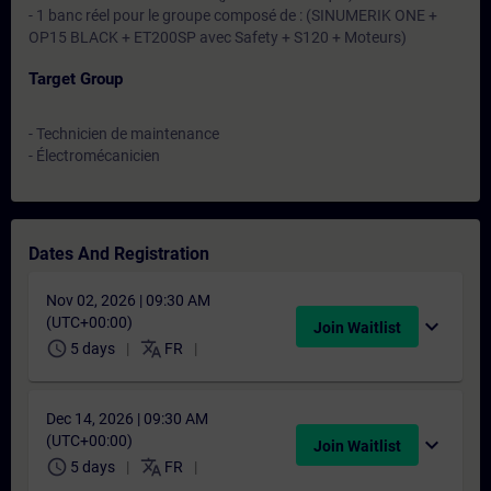
- 1 banc réel pour le groupe composé de : (SINUMERIK ONE +
OP15 BLACK + ET200SP avec Safety + S120 + Moteurs)
Target Group
- Technicien de maintenance
- Électromécanicien
Dates And Registration
Nov 02, 2026 | 09:30 AM
(UTC+00:00)
expand_more
Join Waitlist
schedule
translate
5 days
FR
Dec 14, 2026 | 09:30 AM
(UTC+00:00)
expand_more
Join Waitlist
schedule
translate
5 days
FR