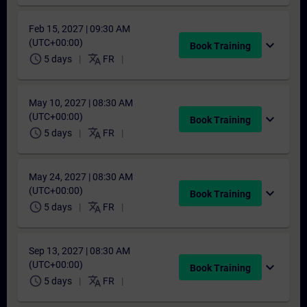
Feb 15, 2027 | 09:30 AM
(UTC+00:00)
expand_more
Book Training
schedule
translate
5 days
FR
May 10, 2027 | 08:30 AM
(UTC+00:00)
expand_more
Book Training
schedule
translate
5 days
FR
May 24, 2027 | 08:30 AM
(UTC+00:00)
expand_more
Book Training
schedule
translate
5 days
FR
Sep 13, 2027 | 08:30 AM
(UTC+00:00)
expand_more
Book Training
schedule
translate
5 days
FR