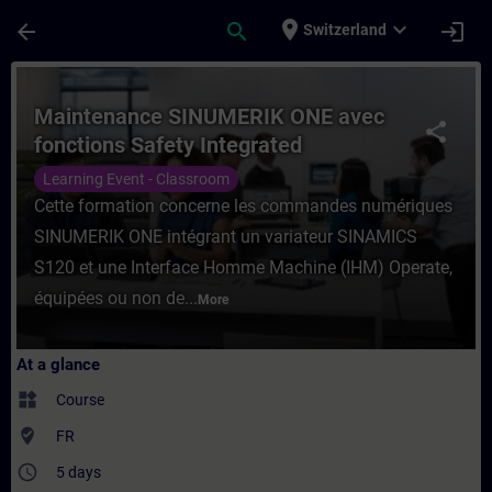
Skip To Main Content
Page Loaded
place
expand_more
arrow_back
search
login
Switzerland
Course - Maintenance SINUMERIK ONE avec 
Maintenance SINUMERIK ONE avec
share
fonctions Safety Integrated
Learning Event - Classroom
Cette formation concerne les commandes numériques
SINUMERIK ONE intégrant un variateur SINAMICS
S120 et une Interface Homme Machine (IHM) Operate,
équipées ou non de...
More
At a glance
widgets
Course
where_to_vote
FR
access_time
5 days