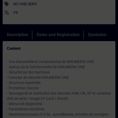
sell
NC-ONE-SERV
translate
FR
Description
Dates and Registration
Quotation
Content
- Vue d'ensemble et composantes de SINUMERIK ONE
- Aperçu de la fonctionnalité de SINUMERIK ONE
- Sécurité sur les machines
- Concept de sécurité SINUMERIK ONE
- Structure matérielle
- Protection d'accès
- Sauvegarde et restitution des données IHM, CN, AP et variateur
(MS de série / image CF Card / Ghost)
- Menus de diagnostic
- Paramètres machines
- Maintenance axes (P.O.M., surveillances, échelon de consigne